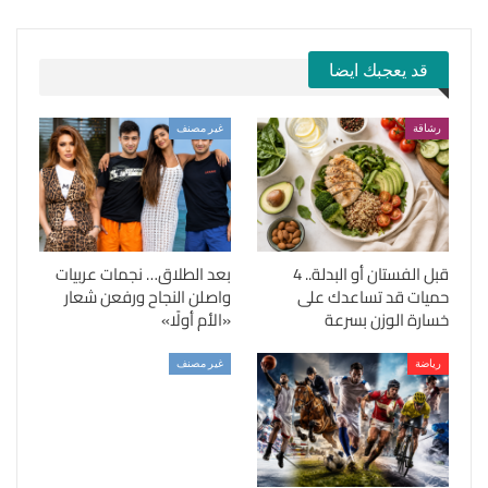
قد يعجبك ايضا
رشاقة
غير مصنف
قبل الفستان أو البدلة.. 4
بعد الطلاق… نجمات عربيات
حميات قد تساعدك على
واصلن النجاح ورفعن شعار
خسارة الوزن بسرعة
«الأم أولًا»
رياضة
غير مصنف