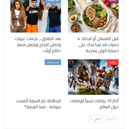
قبل الفستان أو البدلة.. 4
بعد الطلاق… نجمات عربيات
حميات قد تساعدك على
واصلن النجاح ورفعن شعار
خسارة الوزن بسرعة
«الأم أولًا»
رياضة
غير مصنف
أكثر 10 رياضات تسبباً للإصابات
الإطلالة غير المرتبة أصبحت
حول العالم
موضة… فما القصة؟
السابق
التالي