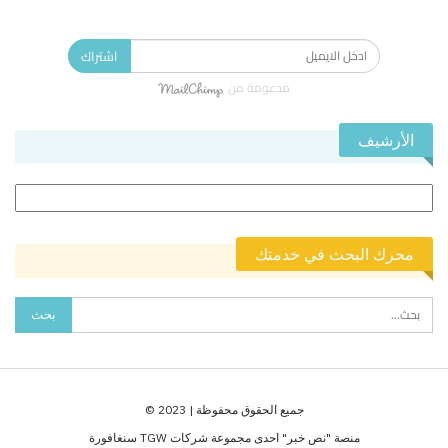
الاشتراك في النشرة الإخبارية ليصلك كل جديد.
اشتراك
مدعومة من
الأرشيف
الأرشيف
محرك البحث في خدمتك
جميع الحقوق محفوظة | 2023 ©
منصة "نص خبر" احدى مجموعة شركات TGW سنغافورة