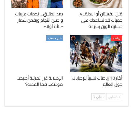
قبل الفستان أو البدلة.. 4
بعد الطلاق… نجمات عربيات
حميات قد تساعدك على
واصلن النجاح ورفعن شعار
خسارة الوزن بسرعة
«الأم أولًا»
رياضة
غير مصنف
أكثر 10 رياضات تسبباً للإصابات
الإطلالة غير المرتبة أصبحت
حول العالم
موضة… فما القصة؟
السابق
التالي