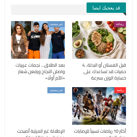
قد يعجبك ايضا
رشاقة
غير مصنف
قبل الفستان أو البدلة.. 4
بعد الطلاق… نجمات عربيات
حميات قد تساعدك على
واصلن النجاح ورفعن شعار
خسارة الوزن بسرعة
«الأم أولًا»
رياضة
غير مصنف
أكثر 10 رياضات تسبباً للإصابات
الإطلالة غير المرتبة أصبحت