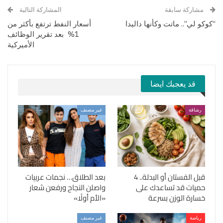
مشاركة سابقة
المشاركة التالية
“كوكو لي”.. ماتت وكأنها داليدا
أسعار النفط ترتفع بأكثر من
1% بعد تقرير الوظائف
الأميركية
قد يعجبك ايضا
رشاقة
غير مصنف
قبل الفستان أو البدلة.. 4
بعد الطلاق… نجمات عربيات
حميات قد تساعدك على
واصلن النجاح ورفعن شعار
خسارة الوزن بسرعة
«الأم أولًا»
رياضة
غير مصنف