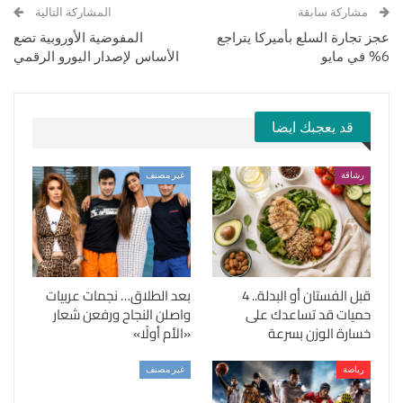
مشاركة سابقة
المشاركة التالية
عجز تجارة السلع بأميركا يتراجع
المفوضية الأوروبية تضع
6% في مايو
الأساس لإصدار اليورو الرقمي
قد يعجبك ايضا
رشاقة
غير مصنف
قبل الفستان أو البدلة.. 4
بعد الطلاق… نجمات عربيات
حميات قد تساعدك على
واصلن النجاح ورفعن شعار
خسارة الوزن بسرعة
«الأم أولًا»
رياضة
غير مصنف