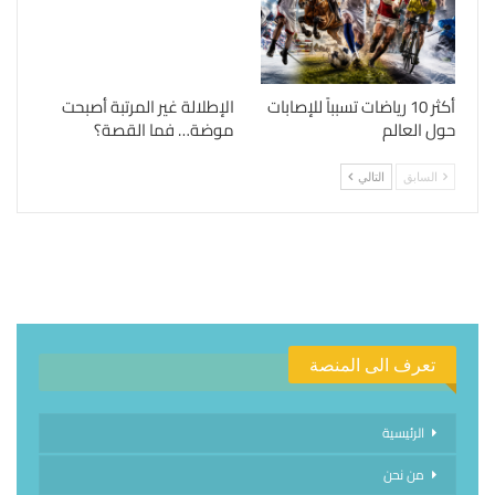
أكثر 10 رياضات تسبباً للإصابات
الإطلالة غير المرتبة أصبحت
حول العالم
موضة… فما القصة؟
السابق
التالي
تعرف الى المنصة
الرئيسية
من نحن