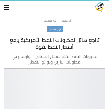
الرئيسية
غير مصنف
غير مصنف
تراجع هائل لمخزونات النفط الأمريكية يرفع
أسعار النفط بقوة
مخزونات النفط الخام تسجل انخفاض .. وارتفاع في
مخزونات البنزين ونواتج التقطير