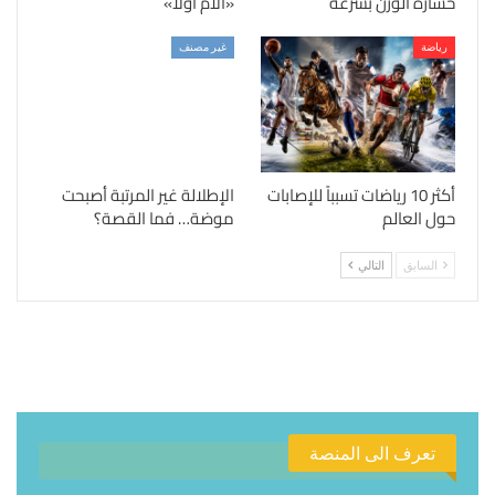
خسارة الوزن بسرعة
«الأم أولًا»
رياضة
غير مصنف
أكثر 10 رياضات تسبباً للإصابات
الإطلالة غير المرتبة أصبحت
حول العالم
موضة… فما القصة؟
السابق
التالي
تعرف الى المنصة