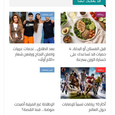
قد يعجبك ايضا
رشاقة
غير مصنف
قبل الفستان أو البدلة.. 4
بعد الطلاق… نجمات عربيات
حميات قد تساعدك على
واصلن النجاح ورفعن شعار
خسارة الوزن بسرعة
«الأم أولًا»
رياضة
غير مصنف
أكثر 10 رياضات تسبباً للإصابات
الإطلالة غير المرتبة أصبحت
حول العالم
موضة… فما القصة؟