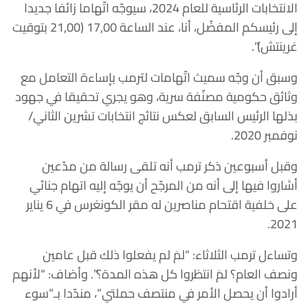
الانتخابات الرئاسية للعام 2024، سيوجّه اتّهاما زائفا جديدا
إلى رئيسكم المفضّل، أنا، عند الساعة 17,00 (21,00 بتوقيت
غرينتش)”.
وسبق أن وجّه سميث اتّهامات لترمب بإساءة التعامل مع
وثائق حكومية مصنّفة سرية، وهو يجري تحقيقا في جهود
بذلها الرئيس السابق لعكس نتائج انتخابات تشرين الثاني/
نوفمبر 2020.
وقبل أسبوعين ذكر ترمب أنه تلقى رسالة من مدّعين
أشاروا فيها إلى أنه من المرجّح أن يوجّه إليه اتهام جنائي
على خلفية اقتحام مناصرين له مقر الكونغرس في 6 يناير
2021.
وتساءل ترمب الثلاثاء: “لمَ لم يفعلوا ذلك قبل عامين
ونصف العام؟ لمَ انتظروا كل هذه المدة؟”. وأضاف: “لأنهم
أرادوا أن يحصل الأمر في منتصف حملتي”، مندّدا بـ”سوء