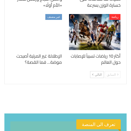
خسارة الوزن بسرعة
«الأم أولًا»
رياضة
غير مصنف
أكثر 10 رياضات تسبباً للإصابات
الإطلالة غير المرتبة أصبحت
حول العالم
موضة… فما القصة؟
السابق
التالي
تعرف الى المنصة