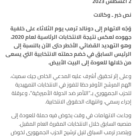
2 أغسطس 2023
نص خبر ـ وكالات
وُجّه الاتهام إلى دونالد ترمب يوم الثلاثاء على خلفية
جهوده لعكس نتيجة الانتخابات الرئاسية لعام 2020،
وهو التهديد القضائي الأخطر حتى الآن بالنسبة إلى
الرئيس السابق في خضم حملته الانتخابية التي يسعى
من خلالها للعودة إلى البيت الأبيض.
وعلى إثر تحقيق أشرف عليه المدعي الخاص جيك سميث،
اتُّهم المرشح الأوفر حظا للفوز في الانتخابات التمهيدية
للحزب الجمهوري بـ”التآمر ضد الدولة الأميركية”، وعرقلة
إجراء رسمي، وانتهاك الحقوق الانتخابية.
وجاءت الاتهامات في وقت يخوض فيه حملة للعودة إلى
منصبه السابق خلال الانتخابات المقررة العام المقبل.
ويتصدر ترمب السباق لنيل ترشيح الحزب الجمهوري لخوض