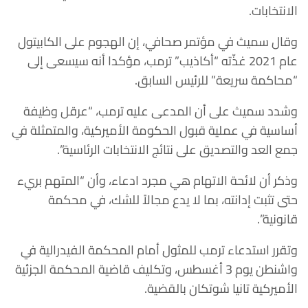
الانتخابات.
وقال سميث في مؤتمر صحافي، إن الهجوم على الكابيتول
عام 2021 غذّته “أكاذيب” ترمب، مؤكدا أنه سيسعى إلى
“محاكمة سريعة” للرئيس السابق.
وشدد سميث على أن المدعى عليه ترمب، “عرقل وظيفة
أساسية في عملية قبول الحكومة الأميركية، والمتمثلة في
جمع العد والتصديق على نتائج الانتخابات الرئاسية”.
وذكر أن لائحة الاتهام هي مجرد ادعاء، وأن “المتهم بريء
حتى تثبت إدانته، بما لا يدع مجالاً للشك، في محكمة
قانونية”.
وتقرر استدعاء ترمب للمثول أمام المحكمة الفيدرالية في
واشنطن يوم 3 أغسطس، وتكليف قاضية المحكمة الجزئية
الأميركية تانيا شوتكان بالقضية.