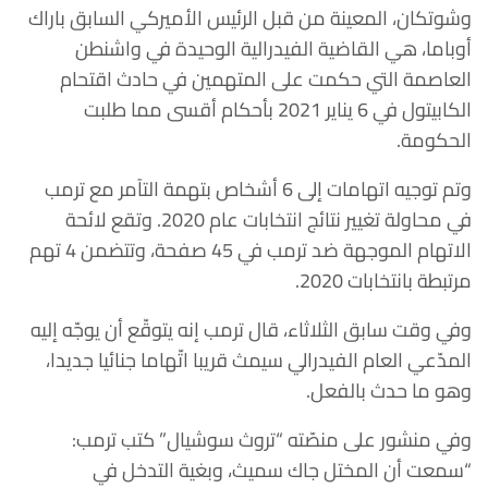
وشوتكان، المعينة من قبل الرئيس الأميركي السابق باراك
أوباما، هي القاضية الفيدرالية الوحيدة في واشنطن
العاصمة التي حكمت على المتهمين في حادث اقتحام
الكابيتول في 6 يناير 2021 بأحكام أقسى مما طلبت
الحكومة.
وتم توجيه اتهامات إلى 6 أشخاص بتهمة التآمر مع ترمب
في محاولة تغيير نتائج انتخابات عام 2020. وتقع لائحة
الاتهام الموجهة ضد ترمب في 45 صفحة، وتتضمن 4 تهم
مرتبطة بانتخابات 2020.
وفي وقت سابق الثلاثاء، قال ترمب إنه يتوقّع أن يوجّه إليه
المدّعي العام الفيدرالي سيمث قريبا اتّهاما جنائيا جديدا،
وهو ما حدث بالفعل.
وفي منشور على منصّته “تروث سوشيال” كتب ترمب:
“سمعت أن المختل جاك سميث، وبغية التدخل في