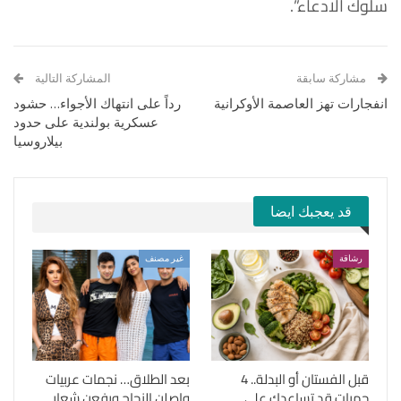
سلوك الادعاء”.
مشاركة سابقة
المشاركة التالية
انفجارات تهز العاصمة الأوكرانية
رداً على انتهاك الأجواء… حشود
عسكرية بولندية على حدود
بيلاروسيا
قد يعجبك ايضا
رشاقة
غير مصنف
قبل الفستان أو البدلة.. 4
بعد الطلاق… نجمات عربيات
حميات قد تساعدك على
واصلن النجاح ورفعن شعار