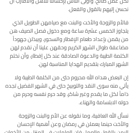
لكل عمل صالح، وأولى الناس بإحساننا للأهل والأقارب أن
نحسن إليهم بالقول والفعل.
فالأم والزوجة والأخت والبنت مع صيامهن الطويل الذي
يتجاوز الخمس عشرة ساعة ومع دخول فصل الصيف هن
من يقمن بإعداد طعام الإفطار والسحور، ويبذلن جهوداً
مضاعفة طوال الشهر الكريم وحقهن علينا أن نقدم لهن
الكلمة الطيبة والدعوة الصادقة عند كل إفطار، وأن نختم
الشهر المبارك بتقديم الهدايا المناسبة لهن.
إن البعض هداه الله محروم حتى من الكلمة الطيبة ولا
يأتي منه سوى النقد والتوبيخ حتى في الشهر الفضيل تجده
ذاماً لكل ما يقدم وغير شاكر، وقد حرم نفسه وحرم من
حوله الابتسامة والهناء.
نسأل الله العافية، وما نقوله عن الأم والبنت والزوجة
والأخت حينما يعملن في رمضان وعن أهمية الإحسان
إليهن بالقول والعمل فإن العاملات في المنزل من الأخوات