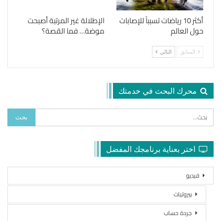
أكثر 10 رياضات تسبباً للإصابات
الإطلالة غير المرتبة أصبحت
حول العالم
موضة… فما القصة؟
السابق
التالي
محرك البحث في خدمتك
اختر بعناية برنامجك المفضل
فيديو
بيروتيات
جردة حساب