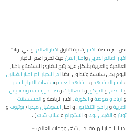
نص خبر منصة
اخبار
رقمية تتناول
ا
خبار العالم
وهي بوابة
اخبار العالم العربي
و
اخبار الفن
حيث تطرح اهم الاخبار
العالمية والعربية بشكل فريد يتيح للقارئ الاستمتاع باخبار
اليوم بكل سلاسة وتتداول ايضا
اخر الاخبار
اخر اخبار الفنانين
و
اخبار المشاهير
و
مشاهير العرب
و
توقعات الابراج اليوم
و
المطبخ
و
الديكور
و
الفعاليات
و
صحة ورشاقة وتخسيس
و
ازياء و موضة
و
الكورة
, اخبار الرياضة و
المسلسلات
العربية
و
برامج التلفزيون
و اخبار
السوشيال ميديا
(
يوتيوب
و
تويتر
و
الفيس بوك
و
انستجرام
و
سناب شات
) .
لدينا الاخبار الهامة من شتى وجهات العالم : –