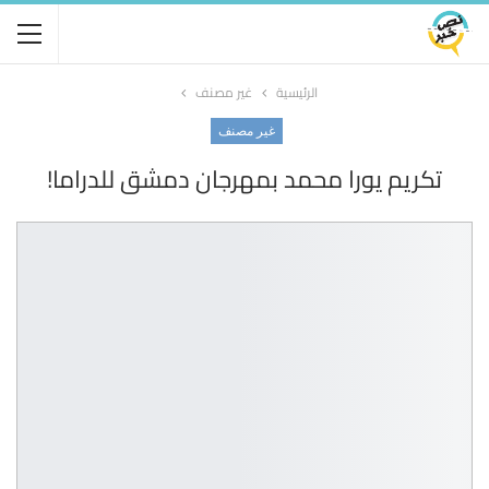
الرئيسية
غير مصنف
غير مصنف
تكريم يورا محمد بمهرجان دمشق للدراما!