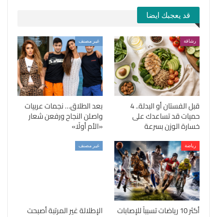
قد يعجبك ايضا
رشاقة
غير مصنف
قبل الفستان أو البدلة.. 4
بعد الطلاق… نجمات عربيات
حميات قد تساعدك على
واصلن النجاح ورفعن شعار
خسارة الوزن بسرعة
«الأم أولًا»
رياضة
غير مصنف
أكثر 10 رياضات تسبباً للإصابات
الإطلالة غير المرتبة أصبحت