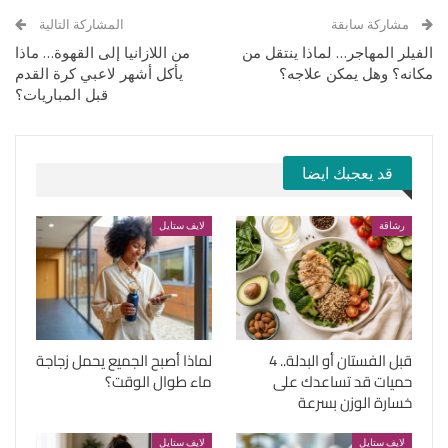
مشاركة سابقة
المشاركة التالية
الفيلر المهاجر… لماذا ينتقل من
من اللازانيا إلى القهوة… ماذا
مكانه؟ وهل يمكن علاجه؟
يأكل أشهر لاعبي كرة القدم
قبل المباريات؟
قد يعجبك ايضا
رشاقة
لايف ستايل
قبل الفستان أو البدلة.. 4
لماذا أصبح الجميع يحمل زجاجة
حميات قد تساعدك على
ماء طوال الوقت؟
خسارة الوزن بسرعة
لايف ستايل
لايف ستايل