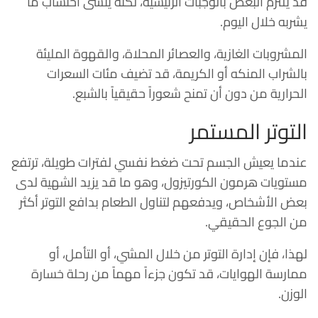
قد يلتزم البعض بالوجبات الرئيسية، لكنه ينسى احتساب ما
يشربه خلال اليوم.
المشروبات الغازية، والعصائر المحلاة، والقهوة المليئة
بالشراب المنكه أو الكريمة، قد تضيف مئات السعرات
الحرارية من دون أن تمنح شعوراً حقيقياً بالشبع.
التوتر المستمر
عندما يعيش الجسم تحت ضغط نفسي لفترات طويلة، ترتفع
مستويات هرمون الكورتيزول، وهو ما قد يزيد الشهية لدى
بعض الأشخاص، ويدفعهم لتناول الطعام بدافع التوتر أكثر
من الجوع الحقيقي.
لهذا، فإن إدارة التوتر من خلال المشي، أو التأمل، أو
ممارسة الهوايات، قد تكون جزءاً مهماً من رحلة خسارة
الوزن.