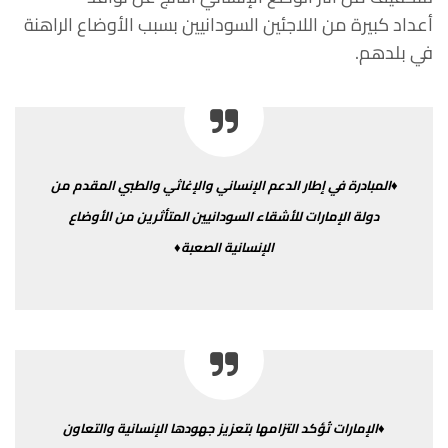
أعداد
كبيرة
من
اللاجئين
السودانيين
بسبب
الأوضاع
الراهنة
في
بلدهم
.
♦المبادرة
في
إطار
الدعم
الإنساني
والإغاثي
والطبي
المقدم
من
دولة
الإمارات
للأشقاء
السودانيين
المتأثرين
من
الأوضاع
الإنسانية
الصعبة♦
♦الإمارات
تُؤكد
التزامها
بتعزيز
جهودها
الإنسانية
والتعاون