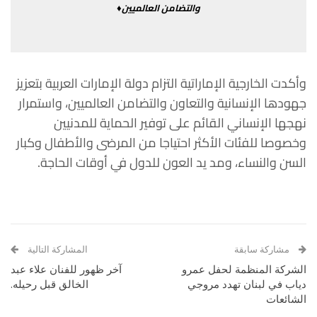
والتضامن
العالميين♦
وأكدت
الخارجية
الإماراتية
التزام
دولة
الإمارات
العربية
بتعزيز
جهودها
الإنسانية
والتعاون
والتضامن
العالميين،
واستمرار
نهجها
الإنساني
القائم
على
توفير الحماية
للمدنيين
وخصوصا
للفئات
الأكثر
احتياجا
من
المرضى
والأطفال
وكبار
السن
والنساء،
ومد
يد
العون
للدول
في
أوقات
الحاجة
.
مشاركة سابقة
المشاركة التالية
الشركة المنظمة لحفل عمرو
آخر ظهور للفنان علاء عبد
دياب في لبنان تهدد مروجي
الخالق قبل رحيله.
الشائعات