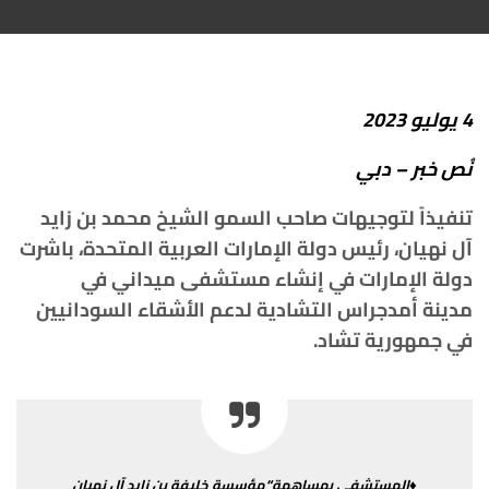
4
يوليو
2023
نُص
خبر
–
دبي
تنفيذاً
لتوجيهات
صاحب
السمو
الشيخ
محمد
بن
زايد
آل
نهيان،
رئيس
دولة
الإمارات
العربية
المتحدة،
باشرت
دولة
الإمارات
في
إنشاء
مستشفى
ميداني
في
مدينة
أمدجراس
التشادية
لدعم
الأشقاء
السودانيين
في
جمهورية
تشاد
.
♦المستشفى
بمساهمة
“
مؤسسة
خليفة
بن
زايد
آل
نهيان