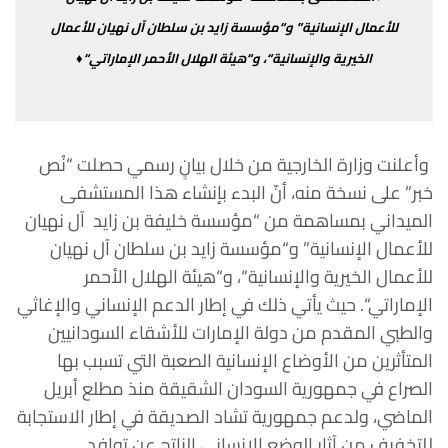
للأعمال
الإنسانية
”
و
“
مؤسسة
زايد
بن
سلطان
آل
نهيان
للأعمال
الخيرية
والإنسانية
“
،
و
“
هيئة
الهلال الأحمر
الإماراتي
“♦
وأعلنت
وزارة
الخارجية
من
خلال
بيانٍ
رسمي
حصلت
“
نُص
خبر
”
على
نسخة
منه،
أنّ
البدء
بإنشاء
هذا
المستشفى
الميداني
بمساهمة
من
“
مؤسسة
خليفة
بن زايد
آل
نهيان
للأعمال
الإنسانية
”
و
“
مؤسسة
زايد
بن
سلطان
آل
نهيان
للأعمال
الخيرية
والإنسانية
“
،
و
“
هيئة
الهلال
الأحمر
الإماراتي
“.
حيث
يأتي
ذلك
في إطار
الدعم
الإنساني
والإغاثي
والطبي
المقدم
من
دولة
الإمارات
للأشقاء
السودانيين
المتأثرين
من
الأوضاع
الإنسانية
الصعبة
التي
تسبب
بها
الصراع
في جمهورية
السودان
الشقيقة
منذ
مطلع
أبريل
الماضي،
ولدعم
جمهورية
تشاد
الصديقة
في
إطار
الاستجابة
للتخفيف
من
آثار
الوضع
الإنساني
الناتج
عن
توافد