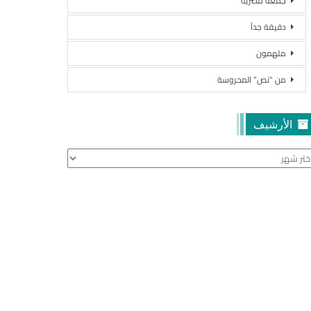
جمعة مصرية
دقيقة جداً
ملهمون
من “نص” المحروسة
الأرشيف
أرشيف