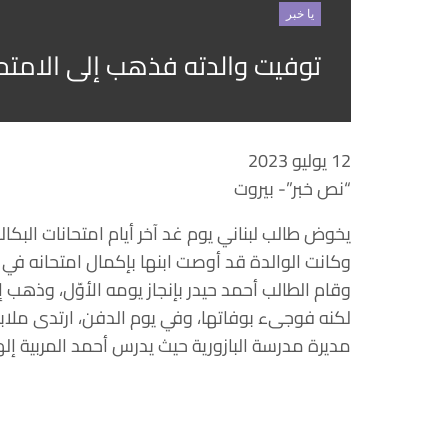
يا خبر
توفيت والدته فذهب إلى الامتحان
12 يوليو 2023
“نص خبر”- بيروت
يخوض طالب لبناني يوم غد آخر أيام امتحانات البكالو
وكانت الوالدة قد أوصت ابنها بإكمال امتحانه في ح
وقام الطالب أحمد حيدر بإنجاز يومه الأوّل، وذهب 
لكنه فوجىء بوفاتها، وفي يوم الدفن، ارتدى ملاب
مديرة مدرسة البازورية حيث يدرس أحمد المربية إل