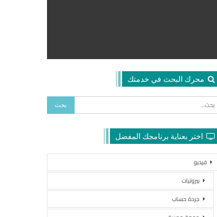
محرك البحث في خدمتك
اختر بعناية برنامجك المفضل
فيديو
بيروتيات
جردة حساب