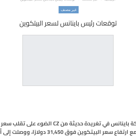
غير مصنف
توقعات رئيس باينانس لسعر البيتكوين
سلط الرئيس التنفيذي لشركة باينانس في تغريدة حديثة 
المتزايدة. تزامنت التغريدة مع ارتفاع سعر البيت