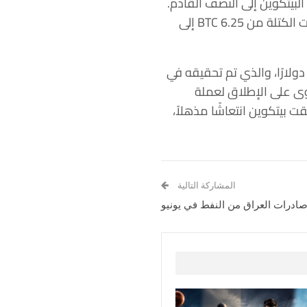
بيتكوين إلى النصف القادم.
من المتوقع حدوثه بين أبريل ومايو 2024. سيشير حدث الهالفينغ الرابع إلى انخفاض في مكافآت الكتلة من 6.25 BTC إلى
لى الرغم من أن البيتكوين لم تستعد حتى الآن أعلى مستوى لها على الإطلاق عند 68789.63 دولارًا، والذي تم تحقيقه في
انخفاضها بنسبة 55.76٪. حدث أدنى مستوى على الإطلاق لعملة
0.04865 دولار. منذ ذلك الحين، حققت بيتكوين انتعاشًا مذهلاً،
المشاركة التالية