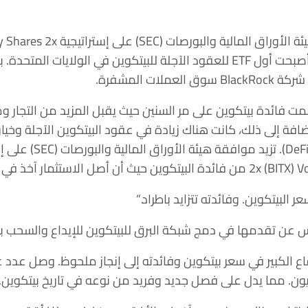
والمعروفة باسم BITX، والتي أصبحت أول ETF للعقود الآجلة للبيتكوين في الولاي
ات المشفرة.
كوين نمت فائدة بيتكوين على مر السنين حيث يقبل المزيد من التجا
ة إلى ذلك، كانت هناك زيادة في عقود البيتكوين الآجلة وخيار
نانس عن تقدمها في دمج شبكة البرق للبيتكوين للإيداع والسحب 
Glass، أدى الارتفاع الكبير في سعر بيتكوين وفائدته إلى إنجاز ملحوظ. وصل 