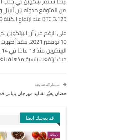
بينما تستمر بيتكوين في جذب ا
3.125 BTC عند ارتفاع الكتلة 840,000.
حيث ارتفعت بنسبة مذهلة بلغت 2,553,511.59
مشاركة سابقة
حصان يغيّر تقاليد مهرجان ياباني قد
قد يعجبك ايضا
رشاقة