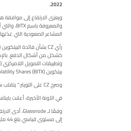
2022.
المشاعر الصعودية التي غذتها شركة BlackRock سوق العمل
رأي CZ بشأن فائدة البيت
كشكل من أشكال الدفع. بالإضاف
بيتكوين 2x (BITX) Volatility Shares (BITX) من فائدة البيتكوين حيث أن أصل الاستثمار آخذ في التوسع.
وصرح CZ على التويتر:” يتقلب سعر البيتكوين. وفائدته تتزايد باطراد.”
في الآونة الأخيرة، أعلنت باي
وفقًا لـ node
إلى مستوى قياسي بلغ 44 مليون. مما يدل على فصل جديد وفريد ​​من نوعه في تاريخ بيتكوين.