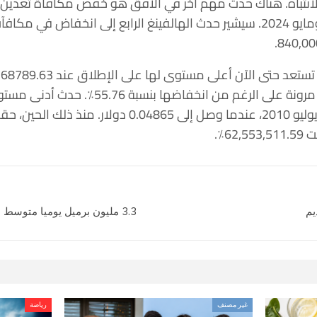
لانتباه. هناك حدث مهم آخر في الأفق هو خفض مكافأة تعدين ال
ع
10 نوفمبر 2021. فقد أظهرت مرونة على الرغم من 
البيتكوين منذ 13 عامًا في 14 يوليو 2010، عندما وصل إلى 
6٪.
يم
3.3 مليون برميل يوميا متوسط صادرات العراق من النفط في يونيو
غير مصنف
رياضة