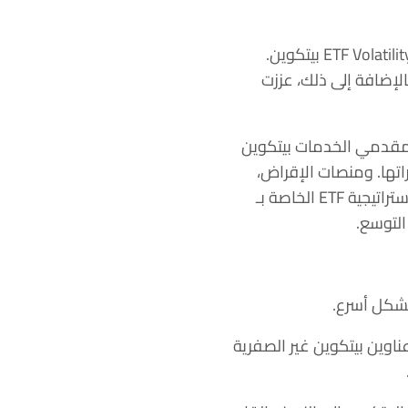
ويعزى الارتفاع إلى موافقة هيئة الأوراق المالية والبورصات (SEC) على إستراتيجية ETF Volatility Shares 2x بيتكوين.
ات المتحدة. بالإضافة إلى ذلك، عززت
ر ومقدمي الخدمات بيتكوين
اتها. ومنصات الإقراض،
وتطبيقات التمويل اللامركزي (DeFi). تزيد موافقة هيئة الأوراق المالية والبورصات (SEC) على إستراتيجية ETF الخاصة بـ
بشكل أسرع.
عدد عناوين بيتكوين غير الصفرية