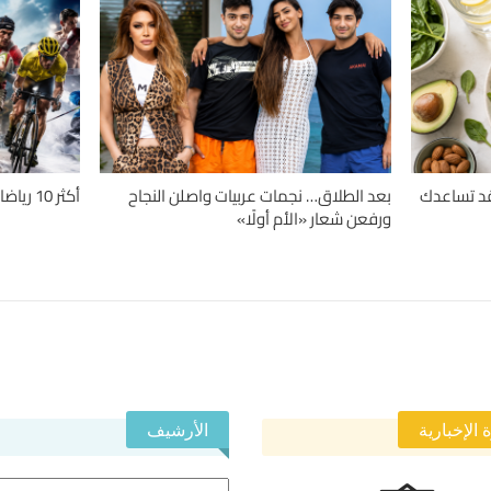
دلة.. 4 حميات قد تساعدك
بعد الطلاق… نجمات عربيات واصلن النجاح
أكثر 10 رياضات تسبباً للإصابات حول العالم
ورفعن شعار «الأم أولًا»
 الإخبارية
الأرشيف
الأرشيف