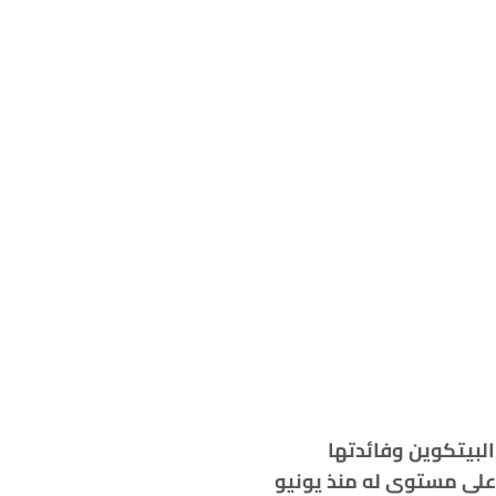
من CZ الضوء على تقلب سعر البيتكوين وفائدتها
كوين فوق 31,450 دولارًا، ووصلت إلى أعلى مستوى له منذ يونيو