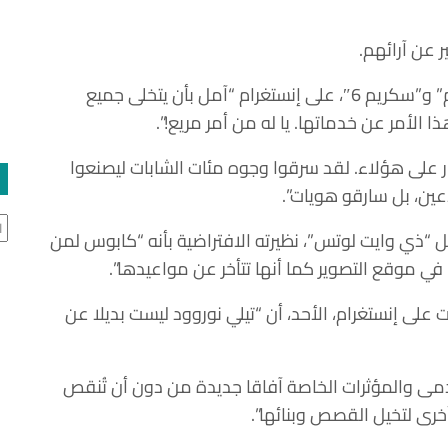
 عن آرائهم.
، نجمة فيلمي الرعب “سكريم” و”سكريم 6″، على إنستغرام “آمل بأن يتخلى جميع
 الأمر عن خدماتها. يا له من أمر مريع!”.
ار على هؤلاء. لقد سرقوا وجوه مئات الشابات ليصنعوا
عين، بل سارقو هويات”.
ال
ذي وايت لوتس”، نظيرته الافتراضية بأنه “كابوس لمن
في موقع التصوير كما أنها تتأخر عن مواعيدها”.
 على إنستغرام، الأحد، أن “تيلي نوروود ليست بديلا عن
ى والمؤثرات الخاصة آفاقا جديدة من دون أن تُنقص
خرى لتخيل القصص وبنائها”.