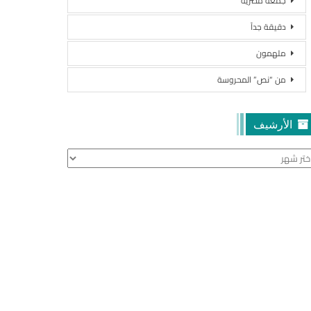
جمعة مصرية
دقيقة جداً
ملهمون
من “نص” المحروسة
الأرشيف
أرشيف