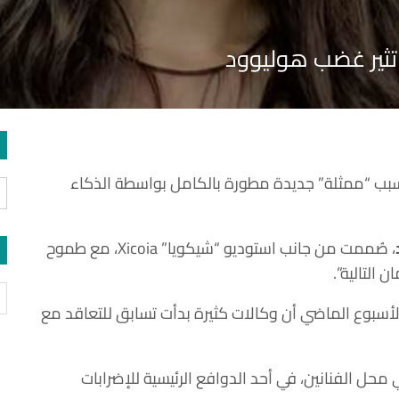
 تثير غضب هوليوود
بب “ممثلة” جديدة مطورة بالكامل بواسطة الذكاء
، صُممت من جانب استوديو “شيكويا” Xicoia، مع طموح
التالية”.
أسبوع الماضي أن وكالات كثيرة بدأت تسابق للتعاقد مع
حل الفنانين، في أحد الدوافع الرئيسية للإضرابات