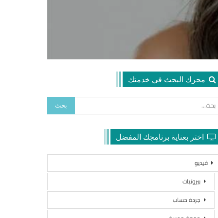
محرك البحث في خدمتك
اختر بعناية برنامجك المفضل
فيديو
بيروتيات
جردة حساب