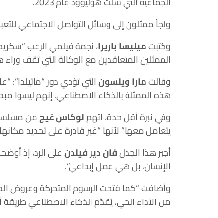
الجماعية التي شلت هوليوود عام 2023.
ولجأ ممثلون إلى وسائل التواصل الاجتماعي للتعبير
وكتبت
ميليسا باريرا
الممثلين المتعاقدين مع الوكالة التي تقف وراء هذا
وقالت
مارا ويلسون
التي تؤدي دور “ماتيلدا”: “ع
هذه الممثلة بالذكاء الاصطناعي. إنهم ليسوا مبد
وفي نبرة أقل حدة، اتهم
لوكاس غيج
من مسلسل “
يتعامل معها” لأنها “غير قادرة على تحديد مكانها 
أجبر هذا الجدل
فان دير فيلدن
على الرد، إذ أوضحت
الإنسان، بل هي عمل إبداعي”.
وأضافت “كما فتحت الرسوم المتحركة وعروض الدم
من الأداء الحي، يُقدّم الذكاء الاصطناعي طريقة أ