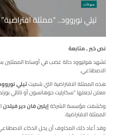
منوعات
تيلي نوروود.. “ممثلة افتراضية”
نص خبر ـ متابعة
تشهد هوليوود حالة غضب في أوساط الممثلين بس
الاصطناعي.
هذه الممثلة الافتراضية التي سُميت
تيلي نوروود
معلن لجعلها “سكارليت جوهانسون أو ناتالي بورتمان 
وكشفت مؤسِسة الشركة
إيلين فان دير فيلدن
ال
الممثلة الافتراضية.
وقد أعاد ذلك المخاوف أن يحل الذكاء الاصطناعي م