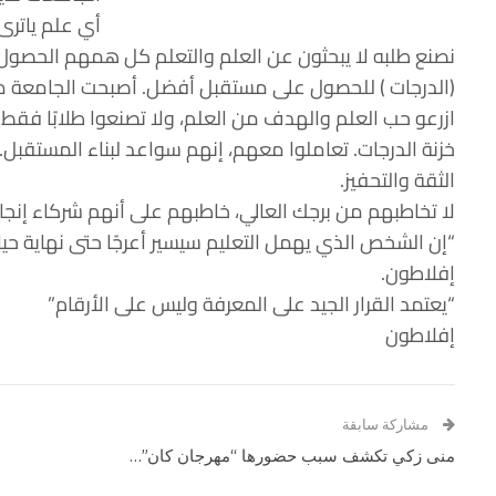
أي علم ياترى
نصنع طلبه لا يبحثون عن العلم والتعلم كل همهم الحصول
(الدرجات ) للحصول على مستقبل أفضل. أصبحت الجامعة 
ازرعو حب العلم والهدف من العلم، ولا تصنعوا طلابًا فقط 
خزنة الدرجات. تعاملوا معهم، إنهم سواعد لبناء المستق
الثقة والتحفيز.
لا تخاطبهم من برجك العالي، خاطبهم على أنهم شركاء إنجاز
“إن الشخص الذي يهمل التعليم سيسير أعرجًا حتى نهاية حيات
إفلاطون.
“يعتمد القرار الجيد على المعرفة وليس على الأرقام”
إفلاطون
مشاركة سابقة
منى زكي تكشف سبب حضورها “مهرجان كان”…