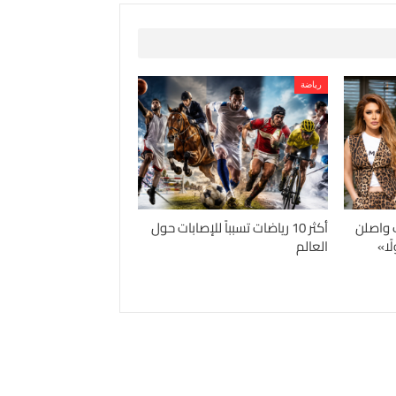
رياضة
 واصلن
أكثر 10 رياضات تسبباً للإصابات حول
ًا»
العالم