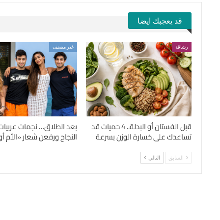
قد يعجبك ايضا
رشاقة
غير مصنف
قبل الفستان أو البدلة.. 4 حميات قد
بعد الطلاق… نجمات عربيات
تساعدك على خسارة الوزن بسرعة
النجاح ورفعن شعار «الأم أول
السابق
التالي