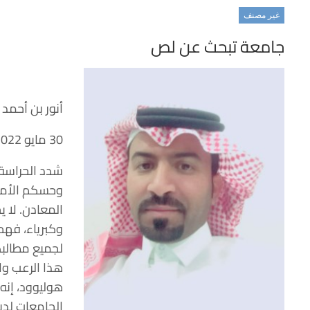
غير مصنف
جامعة تبحث عن لص
أنور بن أحمد 
30 مايو 2022
شدد الحراسة 
وحسكم الأمني
المعادن. لا 
وكبرياء، فه
لجميع مطالب
هذا الرعب وال
هوليوود، إنه
الجامعات لدين