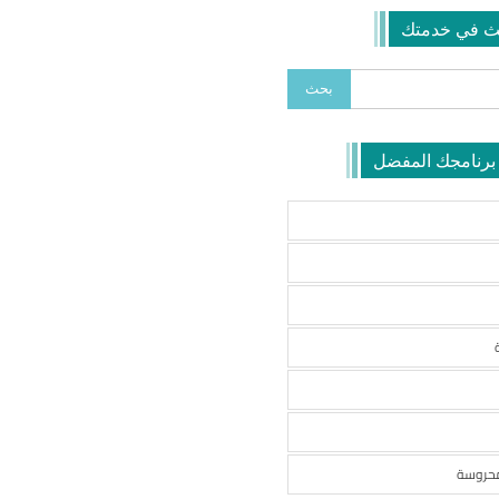
ث في خدمتك
 برنامجك المفضل
محروسة