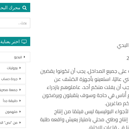
محرك البح
اختر بعناية
البدي
فيديو
بيروتيات
على جميع المداخل، يجب أن تكونوا يقضين
 عاليًا، استعينو بأجهزة الكشف عن
جردة حساب
يجب أن يفلت منكم أحد، عاملوهم بازدراء
جمعة مصرية
م أُناس في حاجة وسوف يتقبلون ويرضخون
دقيقة جداً
كم صاغرين.
أجواء البوليسية ليس فيلمًا من إنتاج
ملهمون
 إنتاج وطني محلي بامتياز يعيش واقعه طلبة
من “نص” ال
ا في قاعات الاختبار.