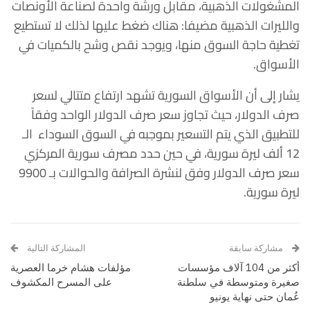
المشغولات الذهبية، مقابل ورشة واحدة لصناعة الأونصات
والليرات الذهبية مضيفا: هناك ضغط عليها لذلك لا تستطيع
تغطية حاجة السوق منها، ويوجد نقص وشح بالكميات في
الأسواق.
يشار إلى أن الأسواق السورية تشهد ارتفاع متتالي لسعر
صرف الدولار، حيث تجاوز سعر صرف الدولار الواحد وفقاً
للتطبيق الذي يتم التسعير بموجبه في السوق السوداء الـ
12 ألف ليرة سورية، في حين حدد مصرف سورية المركزي
سعر صرف الدولار وفق لنشرة الصرافة والحوالات بـ 9900
ليرة سورية.
مشاركة سابقة
المشاركة التالية
أكثر من 104 آلاف مؤسسات
مؤلفات هشام خرما العصرية
صغيرة ومتوسطة في سلطنة
على المسرح المكشوف
عُمان حتى نهاية يونيو