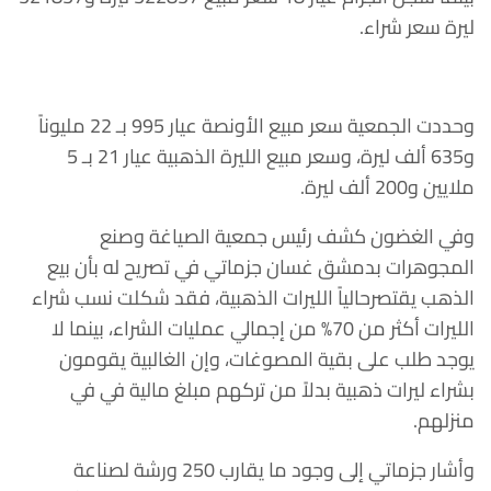
ليرة سعر شراء.
وحددت الجمعية سعر مبيع الأونصة عيار 995 بـ 22 مليوناً
و635 ألف ليرة، وسعر مبيع الليرة الذهبية عيار 21 بـ 5
ملايين و200 ألف ليرة.
وفي الغضون كشف رئيس جمعية الصياغة وصنع
المجوهرات بدمشق غسان جزماتي في تصريح له بأن بيع
الذهب يقتصرحالياً الليرات الذهبية، فقد شكلت نسب شراء
الليرات أكثر من 70% من إجمالي عمليات الشراء، بينما لا
يوجد طلب على بقية المصوغات، وإن الغالبية يقومون
بشراء ليرات ذهبية بدلاً من تركهم مبلغ مالية في في
منزلهم.
وأشار جزماتي إلى وجود ما يقارب 250 ورشة لصناعة