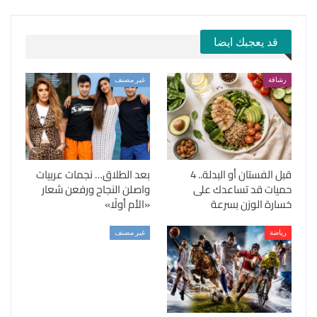
قد يعجبك ايضا
رشاقة
غير مصنف
قبل الفستان أو البدلة.. 4
بعد الطلاق… نجمات عربيات
حميات قد تساعدك على
واصلن النجاح ورفعن شعار
خسارة الوزن بسرعة
«الأم أولًا»
رياضة
غير مصنف