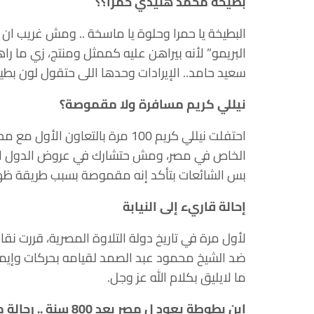
بطيخة محمد هنيدي حمرا؟؟
البطيخة يا حمرا وحلوة يا ماسخة .. ومش غريب ان 
البريمو” لأنه بيراهن عليه كممثل ومنتج، زي ما ر
سعيد حامد.. الإيرادات وحدها اللى حتقول لون بطي
نيللي كريم مسافرة ولا مقموصة؟
احتفلت نيللي كريم 100 مرة بالتع
الخاص في مصر، ومش حتشارك في عروض الدول الخل
بس الشائعات بتأكد إنه مقموصة بسبب طريقة ظهو
إحالة قاريء إلى النيابة
لأول مرة في تاريخ دولة التلاوة المصرية، قررت نقاب
ضد الشيخ محمود عبد الصمد لقيامه بحركات وإيماءا
ما لايليق بكلام الله عز وجل.
ابن بطوطة يعود ل مصر بعد 800 سنة .. رحالة مغربي جديد في الملاعب المصرية