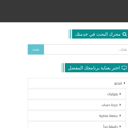
محرك البحث في خدمتك
اختر بعناية برنامجك المفضل
فيديو
بيروتيات
جردة حساب
جمعة مصرية
دقيقة جداً