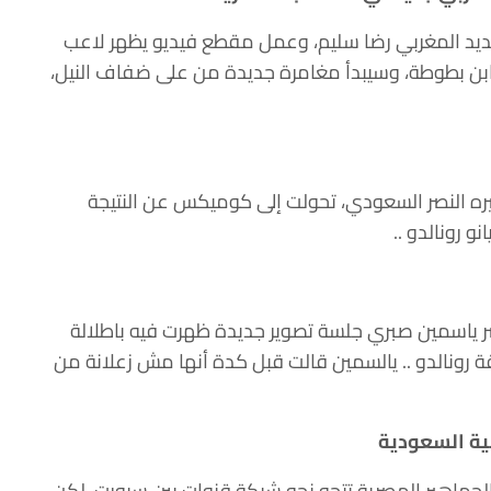
ديد المغربي رضا سليم، وعمل مقطع فيديو يظهر لاعب
ابن بطوطة، وسيبدأ مغامرة جديدة من على ضفاف النيل،
يره النصر السعودي، تحولت إلى كوميكس عن النتيجة
و رونالدو ..
شر ياسمين صبري جلسة تصوير جديدة ظهرت فيه باطلالة
قة رونالدو .. يالسمين قالت قبل كدة أنها مش زعلانة من
ية السعودية
جماهير المصرية تتجه نحو شبكة قنوات بين سبورت، لكن