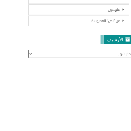
ملهمون
من “نص” المحروسة
الأرشيف
أرشيف