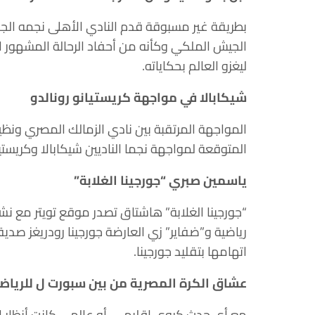
بطريقة غير مسبوقة قدم النادي الأهلى نجمه الج
الجيش الملكي وكأنه من أحفاد الرحالة المشهور 
ليغزو العالم بحكاياته.
شيكابالا في مواجهة كريستيانو رونالدو
المواجهة المرتقبة بين نادي الزمالك المصري ونظ
المتوقعة لمواجهة نجما الناديين شيكابالا وكريستيان
ياسمين صبري “جورجينا الغلابة”
“جورجينا الغلابة” هاشتاق تصدر موقع تويتر مع ن
رياضية و”ضفاير” زي العارضة جورجينا رودريغز صدي
اتهامها بتقليد جورجينا.
عشاق الكرة المصرية من بين سبورت ل للرياض
مع أي حدث كروي إقليمي أو عالمي كانت أنظار ال