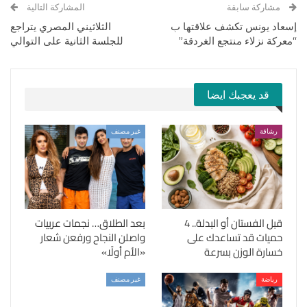
مشاركة سابقة
المشاركة التالية
إسعاد يونس تكشف علاقتها ب
الثلاثيني المصري يتراجع
“معركة نزلاء منتجع الغردقة”
للجلسة الثانية على التوالي
قد يعجبك ايضا
رشاقة
غير مصنف
قبل الفستان أو البدلة.. 4
بعد الطلاق… نجمات عربيات
حميات قد تساعدك على
واصلن النجاح ورفعن شعار
خسارة الوزن بسرعة
«الأم أولًا»
رياضة
غير مصنف