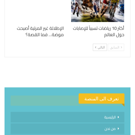
أكثر 10 رياضات تسبباً للإصابات
الإطلالة غير المرتبة أصبحت
حول العالم
موضة… فما القصة؟
السابق
التالي
تعرف الى المنصة
الرئيسية
من نحن