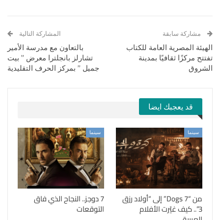
مشاركة سابقة
المشاركة التالية
الهيئة المصرية العامة للكتاب
بالتعاون مع مدرسة الأمير
تفتتح مركزًا ثقافيًا بمدينة
تشارلز بانجلترا معرض ” بيت
الشروق
جميل ” بمركز الحرف التقليدية
قد يعجبك ايضا
سينما
سينما
من “7 Dogs” إلى “أولاد رزق
7 دوجز.. النجاح الذي فاق
3”.. كيف غيّرت الأفلام
التوقعات
العربية…