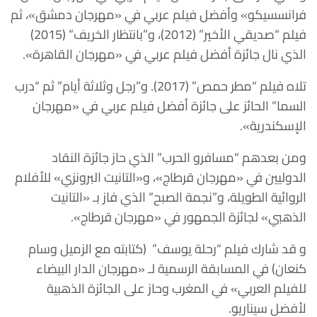
فرانسسيكو» وأفضل فيلم عربي في «مهرجان دمشق»، ثم
فيلم “صديقي الأخير” (2012)، و”بانتظار الخريف” (2015)
الذي نال جائزة أفضل فيلم عربي في «مهرجان القاهرة».
تلاه فيلم “مطر حمص” (2017). و”رجل وثلاثة أيام” ثم “درب
السما” الحائز على جائزة أفضل فيلم عربي في «مهرجان
الإسكندرية».
ومن بعدهم “مسافرو الحرب” الذي حاز جائزة النقاد
الدوليين في «مهرجان قرطاج»، و«التانيت البرونزي» للأفلام
الروائية الطويلة، و”نجمة الصبح” الذي فاز بـ «التانيت
الذهبي» لجائزة الجمهور في «مهرجان قرطاج».
و قد شارك فيلم “رحلة يوسف” (كتابته مع الزميل وسام
كنعان) في المسابقة الرسمية لـ «مهرجان الدار البيضاء
للفيلم العربي» في المغرب وحاز على الجائزة الذهبية
لأفضل سيناريو.