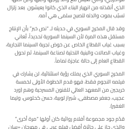
الذي أنقذته من انهيار البناء الذي كانوا يعيشون بعد زلزال
تسبّب بموت والدته لتصبح سلمى هي أمه.
وقد قال المخرج السوري في حديثه لـ “نص خبر” بأن الإنتاج
مستقل هذه المرة لأن السينما السورية تحديداً، تُعاني
بسبب غياب القطاع الخاص عن خوض تجربة السينما التجارية،
وغياب الصالات والبنية التحتية لصناعة السينما، ثم تحول
القطاع العام إلى حالة عاجزة تماماً.
المخرج السوري الذي يملك رؤية استثنائية، لن يشارك في
فيلمه النجوم فقط، فهو قدم الخطوة الأولى لخمسة
خريجين من المعهد العالي للفنون المسرحية وهم (ورد
عجيب، جعفر مصطفى، شيراز لوبية، حسن كحلوس، وتيما
الغفير).
قدّم جود مجموعة أفلام روائية كان أولها “مرة أخرى”
والذي حاز على جائزة أفضل فيلم عربي في مهرجان «سان