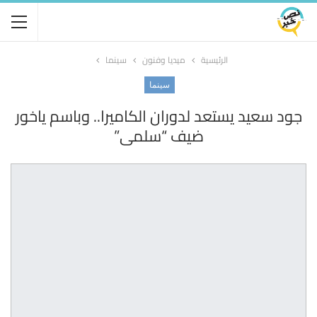
الرئيسية
ميديا وفنون
سينما
سينما
جود سعيد يستعد لدوران الكاميرا.. وباسم ياخور
ضيف “سلمى”