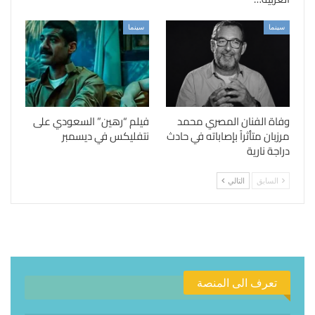
سينما
سينما
وفاة الفنان المصري محمد
فيلم “رهين” السعودي على
مرزبان متأثراً بإصاباته في حادث
نتفليكس في ديسمبر
دراجة نارية
السابق
التالي
تعرف الى المنصة