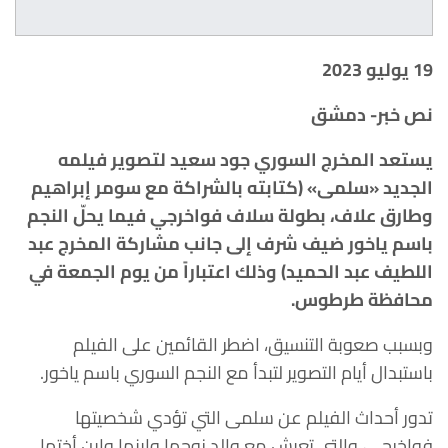
19 يوليو 2023
نص خبر- دمشق
يستعد المخرج السوري جود سعيد لتصوير فيلمه
الجديد «سلمى» (كتابته بالشراكة مع سومر إبراهيم
وطارق علاف، بطولة سلاف فواخرجي فيما يحلّ النجم
باسم ياخور ضيف شرف إلى جانب مشاركة المخرج عبد
اللطيف عبد الحميد) وذلك اعتباراً من يوم الجمعة في
محافظة طرطوس.
وبسبب صعوبة التنسيق، اضطر القائمين على الفيلم
باستبدال أيام التصوير لتبدأ مع النجم السوري باسم ياخور.
تدور أحداث الفيلم عن سلمى التي تؤدي شخصيتها
فواخرجي، والتي تعيش مع والد زوجها وابنها وابن أختها