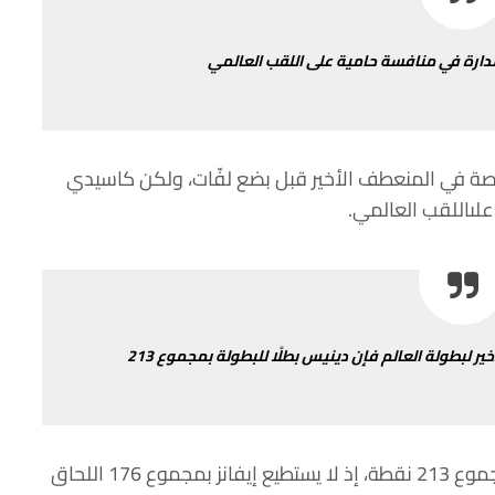
دارة
في
منافسة
حامية
على
اللقب
العالمي
صة
في
المنعطف
الأخير
قبل
بضع
لفّات،
ولكن
كاسيدي
على
اللقب
العالمي
.
خير
لبطولة
العالم
فإن
دينيس
بطلًا
للبطولة
بمجموع
213
موع
213
نقطة،
إذ
لا
يستطيع
إيفانز
بمجموع
176
اللحاق