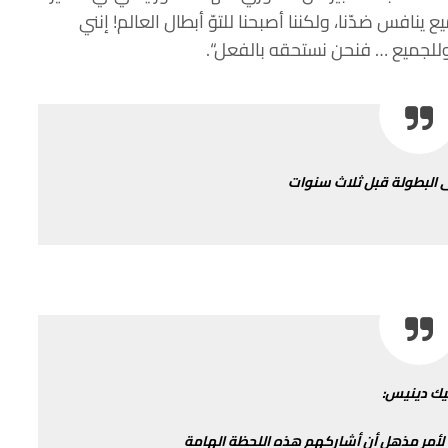
يع
ينافس
ضدّنا،
ولكننا
أصبحنا
للتوّ
أبطال
العالم
!
إنني
للجميع
…
فنحن
نستحقه
بالفعل
“.
ى
البطولة
قبل
ثلاث
سنوات
يك
دينيس
:
لأمر
مذهل
أن
أشاركهم
هذه
اللحظة
الهامة