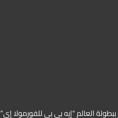
ببطولة العالم “إيه بي بي للفورمولا إي”