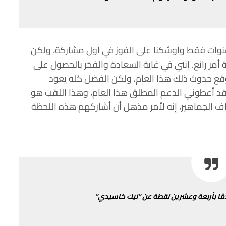
وات
فقط
وأوشكنا
على
الفوز
في
أول
مشاركة،
ولكن
 أمر
رائع
.
إنني
في
غاية
السعادة
والفخر
بالحصول
على
قع
حدوث
ذلك
هذا
العام،
ولكن
الفضل
كله
يعود
د
أعطوني
الدعم
المطلق
هذا
العام،
وهذا
اللقب
هو
اف
الجماهير،
إنه
لأمر
مذهل
أن
أشاركهم
هذه
اللحظة
ًا
بأربعة
وعشرين
نقطة
عن
“
نيك
كاسيدي
“