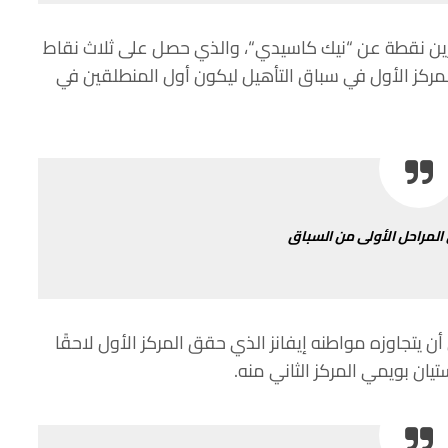
ن
نقطة
عن
“
نيك
كاسيدي
“
،
والذي
حصل
على
ثلاث
نقاط
مركز
الأول
في
سباق
التأهيل
ليكون
أول
المنطلقين
في
المراحل
الأولى
من
السباق
أن
يتجاوزه
مواطنه
إيفانز
الذي
حقق
المركز
الأول
لاحقًا
تيان
بويمي
المركز
الثاني
منه
.