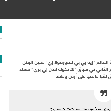
العالم
“
إيه
بي
بي
للفورمولا
إي
”
ضمِن
البطل
الثاني
في سباق
“
هانكوك
لندن
إي
بري
”
مساء
ق
لقبًا
عالميًا
على
أرض
وطنه
.
من
جانب
أقرب
منافسيه
“
نيك
كاسيدي
“