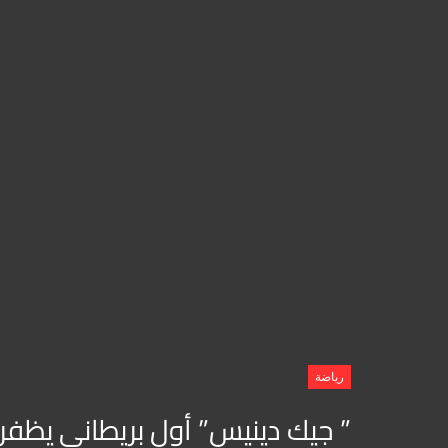
رياضة
” جيك دينيس” أول بريطاني يظفر 