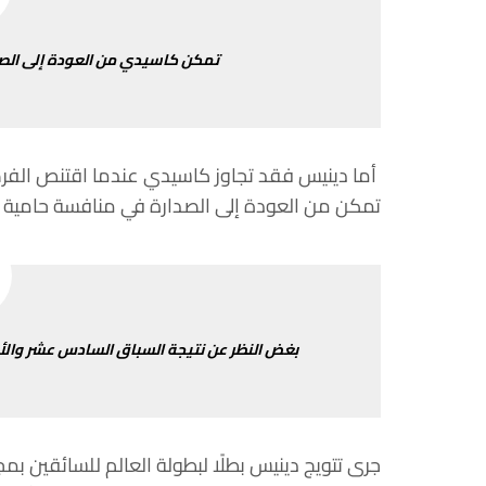
تمكن
كاسيدي
من
العودة
إلى
الص
أما
دينيس
فقد
تجاوز
كاسيدي
عندما
اقتنص
الفر
تمكن
من
العودة
إلى
الصدارة
في
منافسة
حامية 
بغض
النظر
عن
نتيجة
السباق
السادس
عشر
والأ
جرى
تتويج
دينيس
بطلًا
لبطولة
العالم
للسائقين
بمج