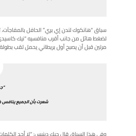
سباق
“
هانكوك
لندن
إي
بري
”
الحافل
بالمفاجآت،
ت
لضغط
هائل
من
جانب
أقرب
منافسيه
“
نيك
كاسيد
مرتين
قبل
أن
يصبح
أول
بريطاني
يحمل
لقب
بطولة
“
جي
شعرت
بأن
الجميع
ينافس
ض
وفي
هذا
السياق
قال
جيك
دينيس
: “
لا
أجد
الكلمات