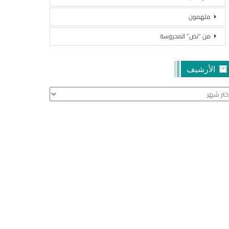
ملهمون
من “نص” المحروسة
الأرشيف
أرشيف