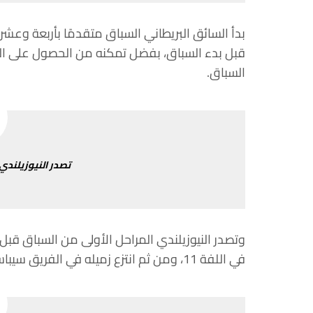
بدأ
السائق
البريطاني
السباق
متقدمًا
بأربعة
وعشري
قبل
بدء
السباق،
بفضل
تمكنه
من
الحصول على
ال
السباق
.
تصدر
النيوزيلندي
وتصدر
النيوزيلندي
المراحل
الأولى
من
السباق
قبل
في
اللفة
11
،
ومن
ثم
انتزع
زميله
في
الفريق
سيباس