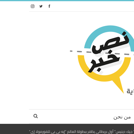
من نحن
 جيك دينيس” أول بريطاني يظفر ببطولة العالم “إيه بي بي للفورمولا إي”