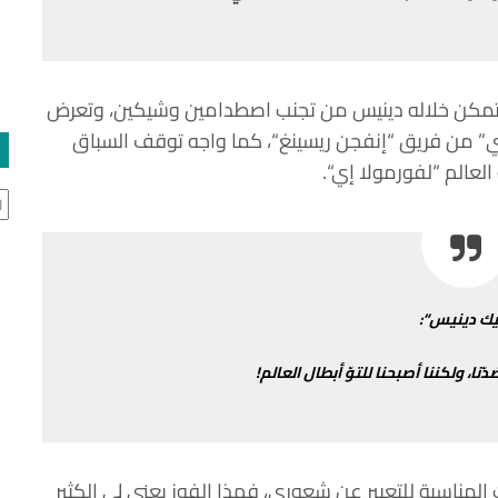
مكن
خلاله
دينيس
من
تجنب
اصطدامين
وشيكين،
وتعرض
ي
”
من
فريق
“
إنفجن
ريسينغ
“
،
كما
واجه
توقف
السباق
العالم
“
لفورمولا
إي
“.
ال
ك
دينيس
“:
دّنا،
ولكننا
أصبحنا
للتوّ
أبطال
العالم
!
المناسبة
للتعبير
عن
شعوري،
فهذا
الفوز
يعني
لي
الكثير