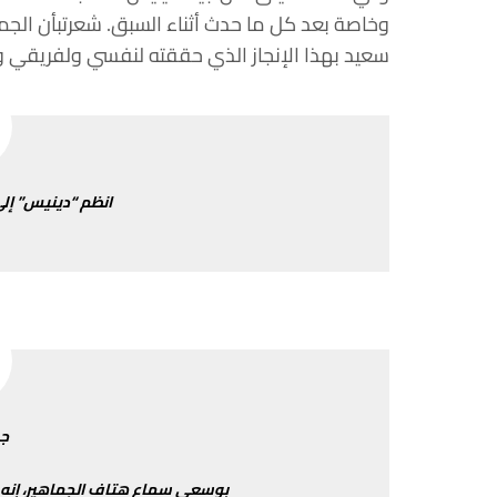
وخاصة
بعد
كل
ما
حدث
أثناء
السبق
.
شعرت
بأن
الجم
سعيد
بهذا
الإنجاز
الذي
حققته
لنفسي
ولفريقي
و
انظم
“
دينيس
”
إل
ج
بوسعي
سماع
هتاف
الجماهير،
إنه