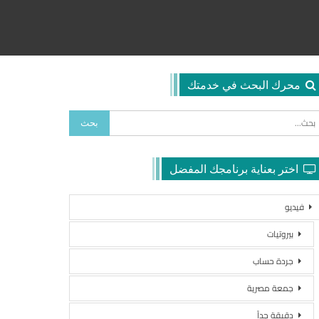
محرك البحث في خدمتك
اختر بعناية برنامجك المفضل
فيديو
بيروتيات
جردة حساب
جمعة مصرية
دقيقة جداً