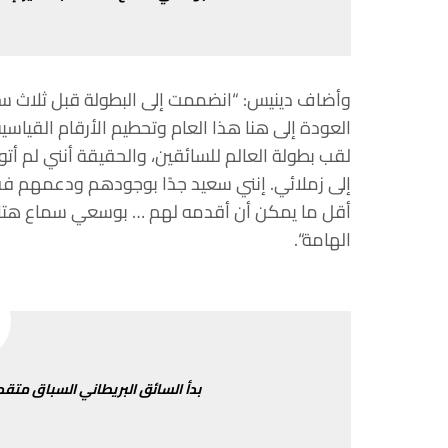
وأضاف
دينيس
: “
انضممت
إلى
البطولة
قبل
ثلاث
سن
العودة
إلى
هنا
هذا
العام
وتحطيم
الأرقام
القياسية
لقب
بطولة
العالم
للسائقين،
والحقيقة
أنني
لم
أتو
إلى
زملائي
.
إنني
سعيد
جدًا
بوجودهم
ودعمهم
فق
أقل
ما
يمكن
أن
أقدمه
لهم
…
بوسعي
سماع
هت
الهامة
“.
بدأ
السائق
البريطاني
السباق
متقدم