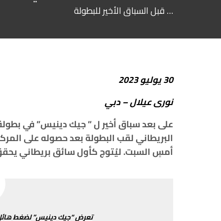
… قبل السباق الأخير للبطولة
30
يوليو
2023
نورى
عيلال
–
دبي
على
بعد
سباق
أخير
ل
”
جيك
دينيس
”
في
بطولة
البريطاني
لقب
البطولة
بعد
حصوله
على
المركز
أمسٍ
السبت
.
ليُتوج
كأول
سائق
بريطاني
يحق
تعرض
“
جيك
دينيس
”
لضغط
هائل