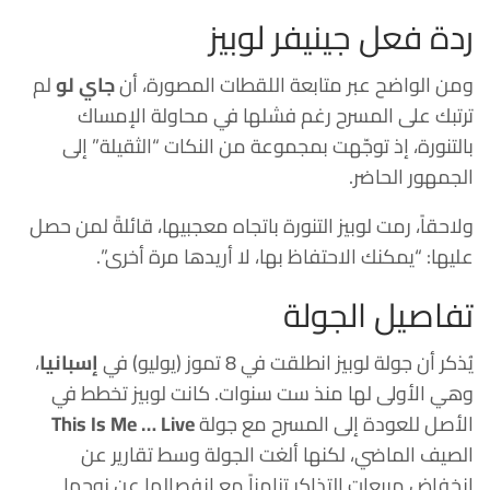
ردة فعل جينيفر لوبيز
ومن الواضح عبر متابعة اللقطات المصورة، أن
جاي لو
لم
ترتبك على المسرح رغم فشلها في محاولة الإمساك
بالتنورة، إذ توجّهت بمجموعة من النكات “الثقيلة” إلى
الجمهور الحاضر.
ولاحقاً، رمت لوبيز التنورة باتجاه معجبيها، قائلةً لمن حصل
عليها: “يمكنك الاحتفاظ بها، لا أريدها مرة أخرى”.
تفاصيل الجولة
يُذكر أن جولة لوبيز انطلقت في 8 تموز (يوليو) في
إسبانيا
،
وهي الأولى لها منذ ست سنوات. كانت لوبيز تخطط في
الأصل للعودة إلى المسرح مع جولة
This Is Me … Live
الصيف الماضي، لكنها ألغت الجولة وسط تقارير عن
انخفاض مبيعات التذاكر تزامناً مع انفصالها عن زوجها