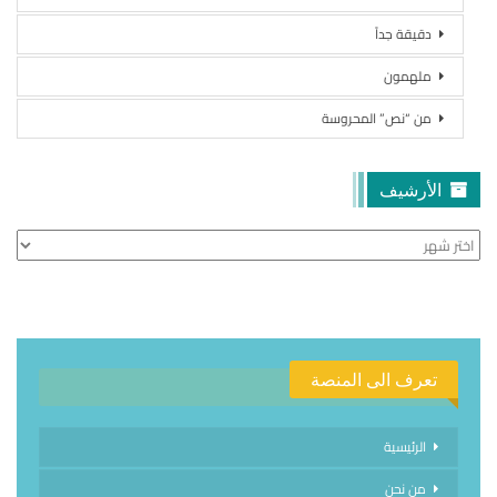
دقيقة جداً
ملهمون
من “نص” المحروسة
الأرشيف
الأرشيف
تعرف الى المنصة
الرئيسية
من نحن