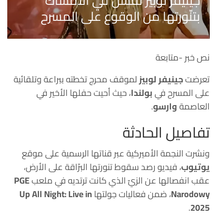
جينيفر لوبيز تفشل في الامساك
بتنّورتها من الوقوع على المسرح
نص خبر -متابعة
تعرضت
جينيفر لوبيز
لموقف محرج تخطته ببراعة وتلقائية
على المسرح في
بولندا
، حيث أحيت حفلها الأخير في
العاصمة
وارسو
.
تفاصيل الحادثة
ونشرت النجمة الأميركية عبر قناتها الرسمية على موقع
يوتيوب
، فيديو رصد سقوط تنورتها البرّاقة على الأرض،
عقب انفصالها عن الزيّ الذي كانت ترتديه في ملعب
PGE
Narodowy
، ضمن فعاليات جولتها
Up All Night: Live in
.
2025