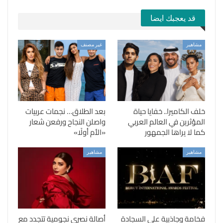
قد يعجبك ايضا
مشاهير
غير مصنف
خلف الكاميرا.. خفايا حياة
بعد الطلاق… نجمات عربيات
المؤثرين في العالم العربي
واصلن النجاح ورفعن شعار
كما لا يراها الجمهور
«الأم أولًا»
مشاهير
مشاهير
فخامة وجاذبية على السجادة
أصالة نصري نجومية تتجدد مع