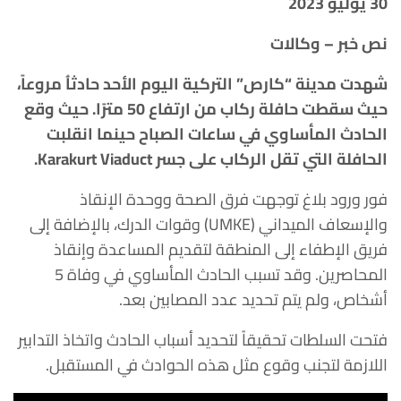
30 يوليو 2023
نص خبر – وكالات
شهدت مدينة “كارص” التركية اليوم الأحد حادثاُ مروعاً،
حيث سقطت حافلة ركاب من ارتفاع 50 مترًا. حيث وقع
الحادث المأساوي في ساعات الصباح حينما انقلبت
الحافلة التي تقل الركاب على جسر Karakurt Viaduct.
فور ورود بلاغ توجهت فرق الصحة ووحدة الإنقاذ
والإسعاف الميداني (UMKE) وقوات الدرك، بالإضافة إلى
فريق الإطفاء إلى المنطقة لتقديم المساعدة وإنقاذ
المحاصرين. وقد تسبب الحادث المأساوي في وفاة 5
أشخاص، ولم يتم تحديد عدد المصابين بعد.
فتحت السلطات تحقيقاً لتحديد أسباب الحادث واتخاذ التدابير
اللازمة لتجنب وقوع مثل هذه الحوادث في المستقبل.