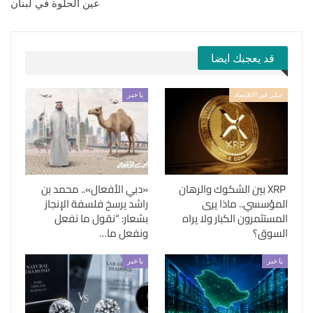
عين الحلوة في لبنان
قد يعجبك ايضا
حكي في الاقتصاد
يا خبر
XRP بين الشكوك والرهان
«دبي الأفعال».. محمد بن
المؤسسي.. ماذا يرى
راشد يرسخ فلسفة الإنجاز
المستثمرون الكبار ولا يراه
بشعار: “نقول ما نفعل
السوق؟
ونفعل ما…
يا خبر
يا خبر