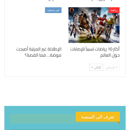
رياضة
غير مصنف
أكثر 10 رياضات تسبباً للإصابات
الإطلالة غير المرتبة أصبحت
حول العالم
موضة… فما القصة؟
السابق
التالي
تعرف الى المنصة