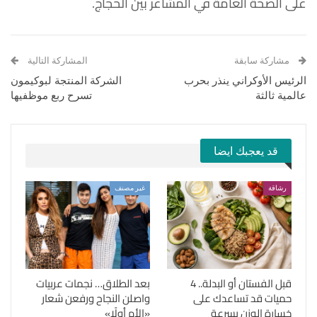
على الصحة العامة في المشاعر بين الحجاج.
مشاركة سابقة
المشاركة التالية
الرئيس الأوكراني ينذر بحرب
الشركة المنتجة لبوكيمون
عالمية ثالثة
تسرح ربع موظفيها
قد يعجبك ايضا
رشاقة
غير مصنف
قبل الفستان أو البدلة.. 4
بعد الطلاق… نجمات عربيات
حميات قد تساعدك على
واصلن النجاح ورفعن شعار
خسارة الوزن بسرعة
«الأم أولًا»