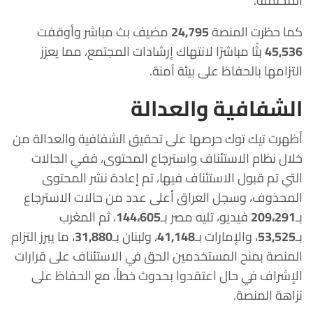
المحتملة.
كما حظرت المنصة
24,795
مضيف بث مباشر وأوقفت
45,536
بثًا مباشرًا لانتهاك إرشادات المجتمع، مما يعزز
التزامها بالحفاظ على بيئة آمنة.
الشفافية والعدالة
أظهرت تيك توك حرصها على تحقيق الشفافية والعدالة من
خلال نظام الاستئناف واسترجاع المحتوى، ففي الحالات
التي تم قبول الاستئناف فيها، تم إعادة نشر المحتوى
المحذوف، وسجل العراق أعلى عدد من حالات الاسترجاع
بـ
209،291
فيديو، تليه مصر بـ
144،605
، ثم المغرب
بـ
53,525
، والإمارات بـ
41,148
، ولبنان بـ
31,880
، ما يبرز التزام
المنصة بمنح المستخدمين الحق في الاستئناف على قرارات
الإشراف في حال اعتقدوا بحدوث خطأ، مع الحفاظ على
نزاهة المنصة.