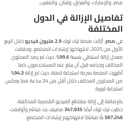
مصر، والإمارات، والعراق، ولبنان، والمغرب.
تفاصيل الإزالة في الدول
المختلفة
في
مصر
، أزالت منصة تيك توك
2.9 مليون فيديو
خلال الربع
الأول من 2025، لانتهاكها إرشادات المجتمع. وحققت
معدل إزالة استباقي بنسبة
99.6%
، حيث تم رصد المحتوى
المخالف وحذفه قبل أن يبلغ عنه المستخدمون، كما
أظهرت المنصة سرعة استجابة لافتة، حيث تم إزالة
94.3%
من المحتوى المخالف خلال أقل من 24 ساعة مما يعكس
استجابة قوية.
بالإضافة إلى إزالة مقاطع الفيديو القصيرة المخالفة،
حظرت تيك توك أيضًا
347،935
مضيف بث مباشر وأوقفت
587،246
بثًا مباشرًا لانتهاكهم إرشادات المجتمع.