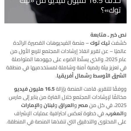
حذف 16.5 مليون فيديو من «تيك
توك»؟
نص خبر ـ متابعة
كشفت
تيك توك
– منصة الفيديوهات القصيرة الرائدة
عالميًا – عن تقرير انفاذ إرشادات المجتمع للربع الأول من
عام 2025، والذي يسلّط الضوء على جهودها المتواصلة
في تعزيز بيئة رقمية آمنة وشاملة لمستخدميها في منطقة
الشرق الأوسط
و
شمال أفريقيا
.
ووفقًا للتقرير، قامت المنصة بإزالة
16.5 مليون فيديو
مخالفًا لإرشادات المجتمع خلال الفترة من يناير إلى مارس
2025، في كل من
مصر
و
العراق
و
لبنان
و
الإمارات
و
المغرب
، في خطوة تعكس احترافية عمليات الإشراف
على المحتوى والتدقيق التي تنفذها المنصة في المنطقة.