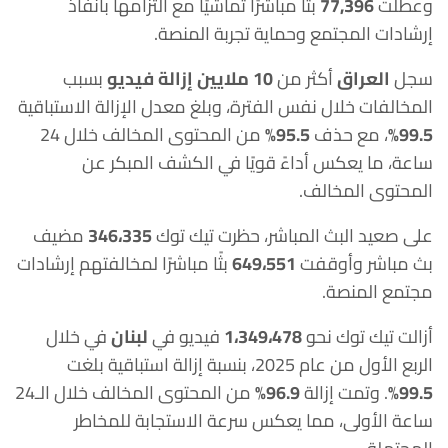
وعطلت
77,396
بثًا مباشرًا تماشيًا مع التزامها بانفاذ
إرشادات المجتمع وحماية تجربة المنصة.
سجل
العراق
أكثر من
10 ملايين إزالة فيديو
بسبب
المخالفات خلال نفس الفترة، وبلغ معدل الإزالة الاستباقية
99.5%
، مع حذف
95.5%
من المحتوى المخالف خلال 24
ساعة، ما يعكس أداءً قويًا في الكشف المبكر عن
المحتوى المخالف.
على صعيد البث المباشر، حظرت تيك توك
346،335
مضيف
بث مباشر وأوقفت
649،551
بثًا مباشرًا لمخالفتهم إرشادات
مجتمع المنصة.
أزالت تيك توك نحو
1،349،478
فيديو في
لبنان
في خلال
الربع الأول من عام 2025، بنسبة إزالة استباقية بلغت
99.5%
. وتمت إزالة
96.9%
من المحتوى المخالف خلال الـ24
ساعة الأولى، مما يعكس سرعة الاستجابة للمخاطر