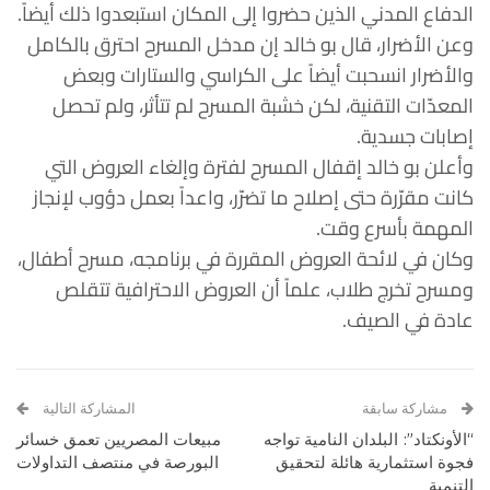
الدفاع المدني الذين حضروا إلى المكان استبعدوا ذلك أيضاً.
وعن الأضرار، قال بو خالد إن مدخل المسرح احترق بالكامل
والأضرار انسحبت أيضاً على الكراسي والستارات وبعض
المعدّات التقنية، لكن خشبة المسرح لم تتأثر، ولم تحصل
إصابات جسدية.
وأعلن بو خالد إقفال المسرح لفترة وإلغاء العروض التي
كانت مقرّرة حتى إصلاح ما تضرّر، واعداً بعمل دؤوب لإنجاز
المهمة بأسرع وقت.
وكان في لائحة العروض المقررة في برنامجه، مسرح أطفال،
ومسرح تخرج طلاب، علماً أن العروض الاحترافية تتقلص
عادة في الصيف.
مشاركة سابقة
المشاركة التالية
“الأونكتاد”: البلدان النامية تواجه
مبيعات المصريين تعمق خسائر
فجوة استثمارية هائلة لتحقيق
البورصة في منتصف التداولات
التنمية