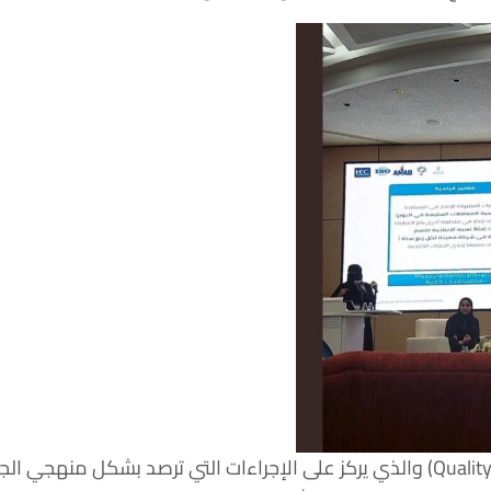
ومصطلح ضمان الجودة (Quality Assurance) والذي يركز على الإجراءات التي ترصد ب