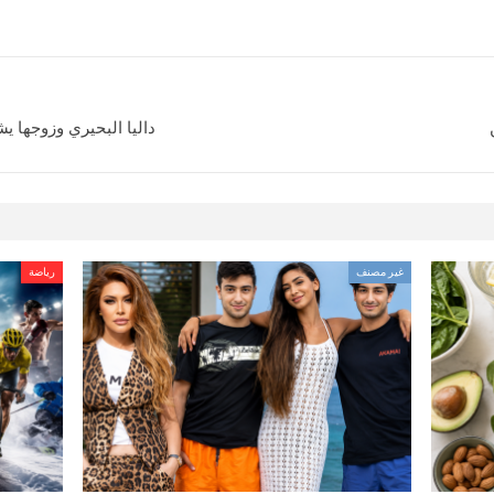
داليا البحيري وزوجها ي
غير مصنف
رياضة