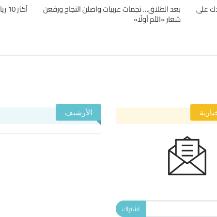
قد تساعدك على
بعد الطلاق… نجمات عربيات واصلن النجاح ورفعن
أكثر 10 رياضات تسبباً للإصابات حول العالم
شعار «الأم أولًا»
بارية
الأرشيف
الأرشيف
 النشرة الإخبارية ليصلك كل جديد.
اشتراك