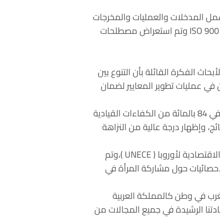
 عن نظام اجرائي للجودة يشمل المدخلات والعمليات والمخرجات
مما يضمن الوفاء بمتطلبات العميل والتحسين المستمرومن هذه الأنظمة نظام إدارة الجودة ISO 9001:2015 وتم استعراض مصطلحات
حاث الفكرة القائلة بأن التنوع بين
 في عمليات تطوير المعايير لضمان
واستعرضت المقرن الدراسة الثانية من تقرير Pulse” ” الدوري الذي اشارت فيه بأن أداء النساء أفضل في 84 بالمائة من الكفاءات القيادية
ئج، وإظهار درجة عالية من النزاهة
كما عرجت حصة المقرن على مبادرة المعايير المستجيبة للنوع الاجتماعي التابعة للجنة الأمم المتحدة الاقتصادية لأوروبا ( UNECE )،وتم
لاحصائيات حول مشاركة المرأة في
غرب في وطن كالمملكة العربية
دتنا الرشيدة في جميع المجالات من