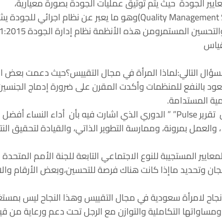
ايير الجودة حيث يتم توثيق عمليات الجودة بصورة معيارية،
ومصطلح نظام إدارة الجودة (Quality Management System)وهو ما يعبر
قياس
السؤال التالي:لماذا المرأة في مجال التقييس؟حيث دعمت بعض الأب
 يعود بالنفع للمنظمات وأكدت المقرن على ضرورة إدماج الجنسين
مية المستدامة.
 والعمل بمرونة، وممارسة التطوير الذاتي، والقيادة لتحقيق النتا
اللجان وتحديد ماإذا كانت هناك فرصة للتحسين،وبعض الأرقام وا
نجاح لامرأة سعودية في مجال التقييس وهذا النجاح ليس بمست
مساواتها التكاملية والتوازن مع الرجل تحت دعم ورعاية من قيا