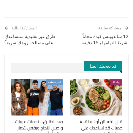
مشاركة سابقة
المشاركة التالية
12 ساندويتش كبدة مجاناً..
طرق غير تقليدية ستساعدكِ
بشرط التهامها بـ15 دقيقة
على مصالحة زوجك سريعاً!
قد يعجبك ايضا
رشاقة
غير مصنف
قبل الفستان أو البدلة.. 4
بعد الطلاق… نجمات عربيات
حميات قد تساعدك على
واصلن النجاح ورفعن شعار