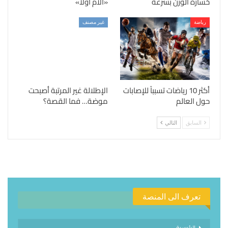
خسارة الوزن بسرعة
«الأم أولًا»
رياضة
غير مصنف
أكثر 10 رياضات تسبباً للإصابات
الإطلالة غير المرتبة أصبحت
حول العالم
موضة… فما القصة؟
السابق
التالي
تعرف الى المنصة
الرئيسية