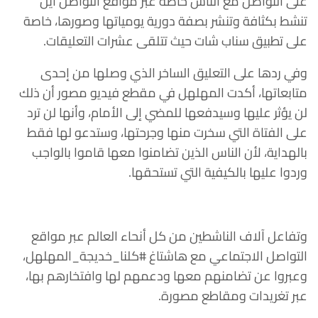
على التواصل مع الناس خاصة عبر مواقع التواصل أين
تنشط بكثافة وتنشر بصفة دورية يومياتها وصورها، خاصة
على تطبيق سناب شات حيث تتلقى عشرات التعليقات.
وفي ردها على التعليق الساخر الذي وصلها من إحدى
متابعاتها، أكدت المهلهل في مقطع فيديو مصور أن ذلك
لن يؤثر عليها وسيدفعها للمضي إلى الأمام، وأنها لن ترد
على الفتاة التي سخرت منها وجرحتها، وستدعو لها فقط
بالهداية، لأن الناس الذين تضامنوا معها قاموا بالواجب
وردوا عليها بالكيفية التي تستحقها.
وتفاعل آلاف الناشطين من كل أنحاء العالم عبر مواقع
التواصل الاجتماعي مع هاشتاغ #كلنا_خديجة_المهلهل،
وعبروا عن تضامنهم معها ودعمهم لها وافتخارهم بها،
عبر تغريدات ومقاطع مصورة.