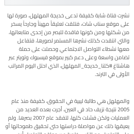
نشرت فتاة شابة كفيفة تدعى خديجة المهلهل، صورة لها
على موقع سناب شات، فتلقت تعليقاً مهيناً وجارحاً يسخر
من شكلها ومن كونها فاقدة للبصر من إحدى متابعاتها،
والتي انتقدت كذلك نشرها المستمر لصورها، فتفاعل
معها نشطاء التواصل الاجتماعي وحصلت على حملة
تضامن واسعة وعلى دعم كبير بموقع فيسبوك وتويتر عبر
هاشتاغ #كلنا_خديجة_المهلهل، الذي احتل اليوم المراتب
الأولى في الترند.
والمهلهل هي طالبة ليبية في الحقوق، كفيفة منذ عام
2005 نتيجة نزيف حاد في العين، أجرت بعده العديد من
العمليات ولكن فشلت كلها، لتفقد عام 2007 بصرها. ولم
يعيقها ذلك عن مواصلة دراستها حتى تحقيق طموحاتها أو