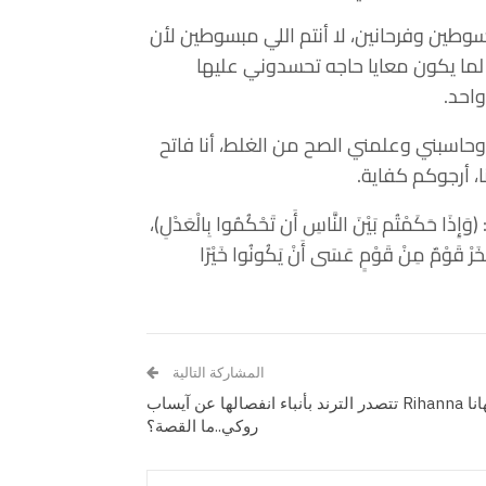
إحنا مبسوطين وفرحانين، لا أنتم اللي مبسوطين لأن
لما يكون معايا حاجه تحسدوني عليها
واحد.
وحاسبني وعلمني الصح من الغلط، أنا فاتح
، أرجوكم كفاية.
كَمْتُم بَيْنَ النَّاسِ أَن تَحْكُمُوا بِالْعَدْلِ)،
رْ قَوْمٌ مِنْ قَوْمٍ عَسَى أَنْ يَكُونُوا خَيْرًا
المشاركة التالية
ريهانا Rihanna تتصدر الترند بأنباء انفصالها عن آيساب
روكي..ما القصة؟