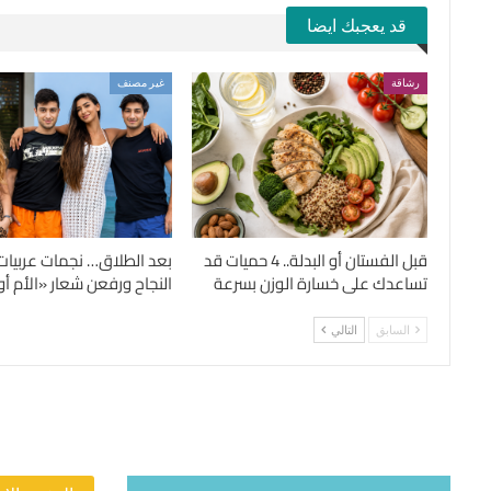
قد يعجبك ايضا
رشاقة
غير مصنف
قبل الفستان أو البدلة.. 4 حميات قد
بعد الطلاق… نجمات عربيات
تساعدك على خسارة الوزن بسرعة
النجاح ورفعن شعار «الأم أول
السابق
التالي