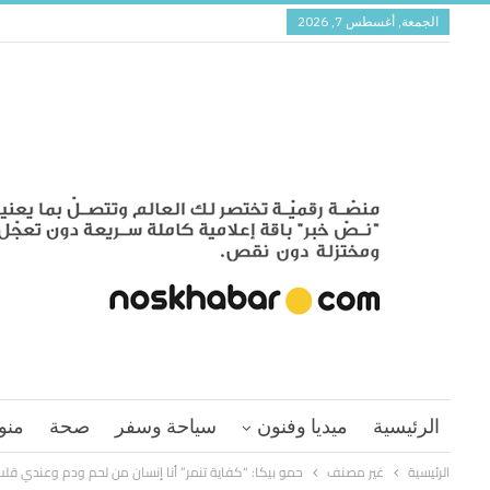
الجمعة, أغسطس 7, 2026
الرئيسية
ميديا وفنون
سياحة وسفر
صحة
منو
الرئيسية
غير مصنف
حمو بيكا: “كفاية تنمر” أنا إنسان من لحم ودم وعندي قل