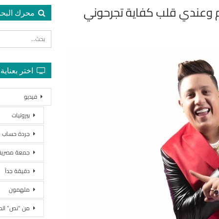
دم وعندي قلب كفاية تجرحوني
محرك البح
اختر بعناية
فيديو
بيروتيات
جردة حساب
جمعة مصرية
دقيقة جداً
ملهمون
من “نص” ال