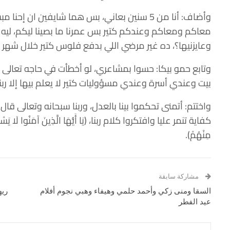
وأضاف: أنا من 5 سنين بعاني، بس هما شايفين ان 
معاكم ومعاكم وعندكم كتير بس عمرنا ما بصينا ليكم، ليه 
وعايزنيها؟، ده غير مرضي اللي بدفع فلوس كتير خلال شهر 
وتابع حمو بيكا: حسوا بمشاعري، لو أخطأت في حاجه تعالى 
بيت وعندي أسرة وعندي مسؤوليات كتير لا يعلم بيها إلا ربنا
واختتم: أتمنى تحكموا بينا بالعدل، وربنا سبحانه وتعالى قال: (وَإِذَا حَ
كفاية تنمر عليا وافتكروا كلام ربنا، (يَا أَيُّهَا الَّذِينَ آمَنُوا لَا يَسْخَ
مِنْهُمْ).
مشاركة سابقة
السقا ومنى زكي وأحمد حلمي وهيفاء وهبي نجوم أفلام
عيد الفطر