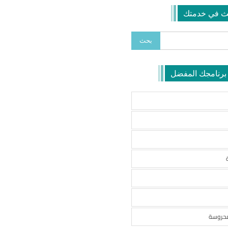
ث في خدمتك
 برنامجك المفضل
محروسة