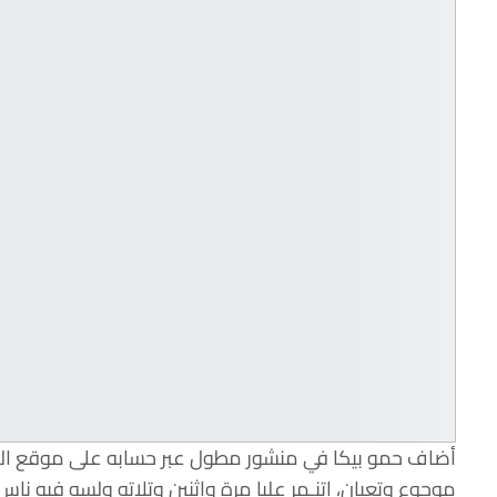
أضاف حمو بيكا في منشور مطول عبر حسابه على موقع الفي
موجوع وتعبان، اتنـمر عليا مرة واثنين وتلاته ولسه فيه ناس 