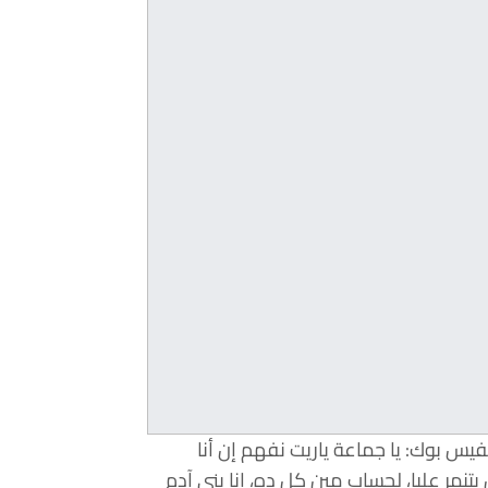
س بوك: يا جماعة ياريت نفهم إن أنا
بتنمر عليا، لحساب مين كل ده، انا بني آدم