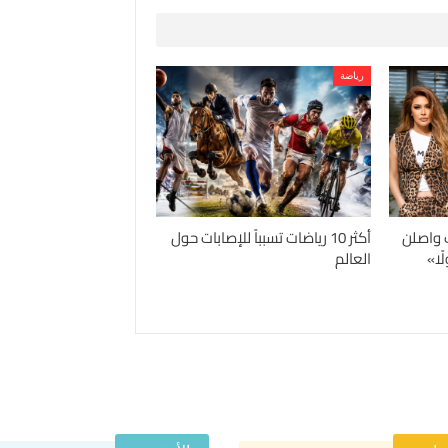
رياضة
 واصلن
أكثر 10 رياضات تسبباً للإصابات حول
ًا»
العالم