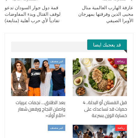
عازفة الهارب العالمية منال
قمة دول جوار السودان تدعو
محيى الدين وفرقتها بمهرجان
لوقف القتال وبدء المفاوضات
الأوبرا الصيفي
تفادياً لأي حرب أهلية (متابعة)
قد يعجبك ايضا
رشاقة
غير مصنف
قبل الفستان أو البدلة.. 4
بعد الطلاق… نجمات عربيات
حميات قد تساعدك على
واصلن النجاح ورفعن شعار
خسارة الوزن بسرعة
«الأم أولًا»
رياضة
غير مصنف