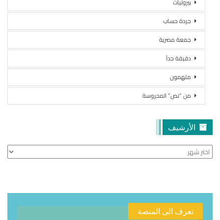
بيروتيات
جردة حساب
جمعة مصرية
دقيقة جداً
ملهمون
من “نص” المحروسة
الأرشيف
الأرشيف
تعرف الى المنصة