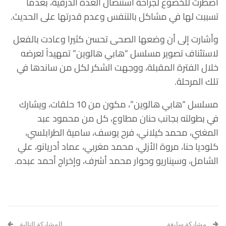
اضطرت للخضوع لجراحة استئصال الغدة الدرقية، بعدما
تسببت لها في مشاكل بالتنفس وعدم قدرتها على الحديث.
وأشارت إلى أن وضعها الصحى تحسن كثيرا وعادت بالفعل
لاستئناف تصوير مسلسل “هابي هالوين” تمهيداً لعرضه
خلال الفترة المقبلة، ووجهت الشكر لكل من ساندها في
تلك المرحلة.
مسلسل “هابي هالوين”، مكون من 10 حلقات، ويشارك
في بطولته بجانب حنان مطاوع، كل من محمود عبد
المغني، محمد كيلاني، فرح يوسف، سامية الطرابلسي،
كلوديا حنا، مروة الأزلي، محمد مغربي، عماد أدريانو، علي
الشامل، وسيناريو وحوار محمد أشرف، وإخراج أحمد عبده.
مشاركة سابقة
المشاركة التالية