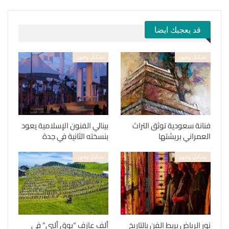
قد يعجبك ايضا
تشكيل وفنون
تشكيل وفنون
فنانة سعودية توثق التراث
بينالي الفنون الإسلامية يعود
العمراني بريشتها
بنسخته الثانية في جدة
تشكيل وفنون
تشكيل وفنون
نور الرياض يربط الفن بالتاريخ
ألف عازف “بوق ألبي” في