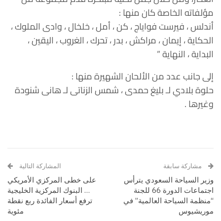
مؤلفاته الخاصة كان منها :
أندلس ، فيرست فواياج ، كن ، أمل ، خلخال ، وادى الملوك ،
الحكاية ، إيمان ، مراكش ، بدر ، تحرك ، الغروب ، اليقين ،
البداية ، النهاية ”
إلى جانب عدد من الألحان الشهيرة منها :
حلوة بلادي لـ بليغ حمدى ، شمس الزناتى لـ هانى شنودة
وغيرها .
مشاركة سابقة
المشاركة التالية
وزير السياحة السعودي يترأس
على خطى المركزي الأمريكي
اجتماعات الدورة 66 للجنة
… البنوك المركزية الخليجية
“منظمة السياحة العالمية” في
ترفع أسعار الفائدة ربع نقطة
موريشيوس
مئوية