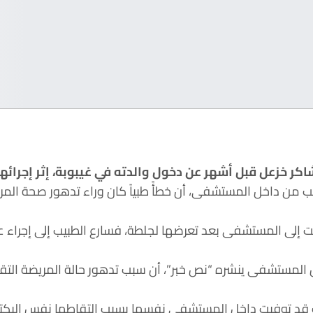
 خزعل قبل أشهر عن دخول والدته في غيبوبة، إثر إجرائها
ب من داخل المستشفى، أن خطأً طبياً كان وراء تدهور صحة المر
ت إلى المستشفى بعد تعرضها لجلطة، فسارع الطبيب إلى إجراء 
لمستشفى ينشره “نص خبر”، أن سبب تدهور حالة المريضة التقاط
 قد توفيت داخل المستشفى نفسها بسبب التقاطها نفس البكتير