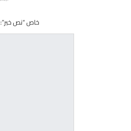
خاص “نص خبر”: ت