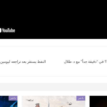
 في “دقيقة جداً” مع د. طلال
النفط يستقر بعد تراجعه ليومي
يا خبر
يا خبر