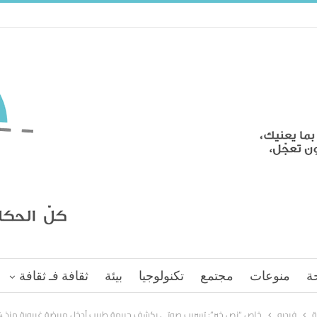
ة
منوعات
مجتمع
تكنولوجيا
بيئة
ثقافة فـ ثقافة
ة
فيديو
خاص “نص خبر”: تسريب صوتي يكشف جريمة طبيب أدخل مريضة غيبوبة منذ 4 أشهر