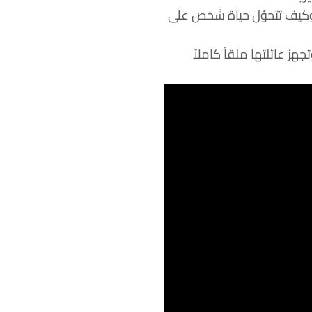
 وكيف تتحوّل حياة شخص على
هز عائلتها ملقاً كاملاً