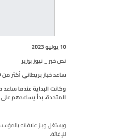
10 يوليو 2023
نص خبر _ نيوز بيزير
ساعد خباز بريطاني أكثر من 300 لاجئ على الفرار من أوكرانيا منذ بداية الحرب هناك في فبراير 2022.
المتحدة. بدأ يساعدهم على ا
ويستغل ويلز علاقاته بالمؤسسا
للإغاثة.