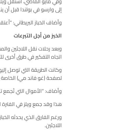
وفي مايو الماضي، استقل ويلز
إلى وارسو في بولندا قبل أن ينقلا 12 لاجئاً إلى 
وأضاف الخباز البريطاني: “أعتقد
الخبز من أجل التبرعات
وبعد رحلات نقل اللاجئين وال
اتجاه التفكير في طرق أخرى لل
لصفحة (غو فاند مي) الخاصة ب
وأضاف: “الأموال التي تُجمع ت
هذا وقد جمع ويلز في الفترة 
ورغم الفارق الذي يحدثه الخباز
اللاجئين.