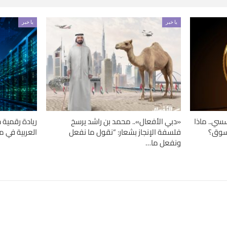
يا خبر
يا خبر
سسي.. ماذا
«دبي الأفعال».. محمد بن راشد يرسخ
ريادة رقمية 
السوق؟
فلسفة الإنجاز بشعار: “نقول ما نفعل
العربية في مرا
ونفعل ما…