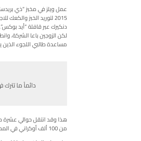
2015 لتوريد الخبز والكعك
دنكيرك عبر قافلة “أيد بوكس”.
لكن الزوجين باعا الشركة، وان
مساعدة طالبي اللجوء الذين ين
دائماً ما تترك
من 100 ألف أوكراني في المملكة المتحدة في إطار برنامج “منازل من أجل أوكرانيا”.