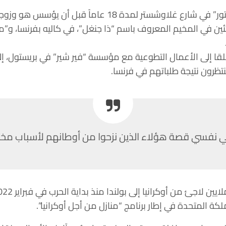
عمل ويلز في مخبز “ذي بريدستور” في شارع غلاوشستر لمدة 18
 للاجئين في المخيم المعروف باسم “ذا جنغل”، في كاليه بفرنسا، و
طلقا إلى الأعمال التطوعية مع مؤسسة “فير شير” في بريستول،
تظرون نتيجة طلباتهم في فرنسا.
 في نفسي قصة هؤلاء الذين نزحوا من أوطانهم لأسباب مختلفة