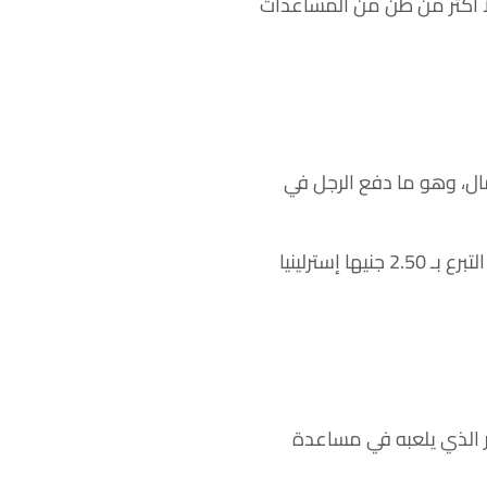
ا أكثر من طن من المساعدات
ال، وهو ما دفع الرجل في
وكانت الطريقة التي توصل إليها هي صناعة وبيع خبز الجاودار المخمر الأوكراني الأسود مقابل التبرع بـ 2.50 جنيها إسترلينيا
ور الذي يلعبه في مساعدة