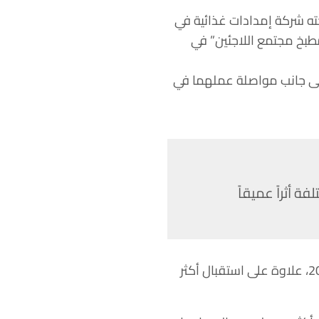
 عاماً قبل أن يؤسس هو وزوجته شركة إمدادات غذائية في
”مطبخ مجتمع اللاجئين” في
 إلى جانب مواصلة عملهما في
 أثراً عميقاً
هذا وقد انتقل حوالي عشرة ملايين لاجئ من أوكرانيا إلى بولندا منذ بداية الحرب في فبراير 2022، علاوة على استقبال أكثر