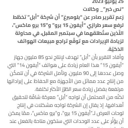
25 يوليو 2023
“نص خبر”_ وكالات
زعم تقرير صادر عن “بلومبرغ” أن شركة “أبل” تخطّط
لرفع سعر طرازي “أيفون 15 برو” و”15 برو ماكس”،
اللّذين ستُطلقهما في سبتمبر المقبل، في محاولة
لزيادة الإيرادات مع توقّع تراجع مبيعات الهواتف
الذكيّة.
وأفاد التقرير بأن “أبل” تهدف لإنتاج نحو 85 مليون جهاز
“أيفون 15” هذا العام زيادة على هواتف “أيفون 14” التي
وصل عددها إلى 90 مليون. وتأمل الشركة في أن تتمكّن
من إنتاج عدد مماثل من الأجهزة مع الحفاظ على إيراداتها
مرتفعة بفضل زيادة سعر الطُرُز الأكثر تكلفة.
لكنّه من المحتمل أن تواجه “أبل” معركة شاقّة لتحقيق
أهدافها، إذ يقال إن الشركة تواجه مشكلات في إنتاج
لوحات العرض لـ”أيفون 15 برو”، و”برو ماكس”، ممّا يمكن
أن يؤثّر على عدد الوحدات التي ستكون متاحة بالفعل عند