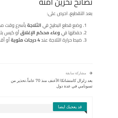
نصائح تخزين آمنة
بعد التقطيع، احرص على:
وضع قطع البطيخ في
الثلاجة
بأسرع وقت م
حفظها في
وعاء محكم الإغلاق
أو كيس بل
ضبط حرارة الثلاجة عند
4 درجات مئوية
أو أق
مشاركة سابقة
بعد زلزال كامتشاتكا الأعنف منذ 70 عاماً..تحذير من
تسونامي في عدة دول
قد يعجبك ايضا