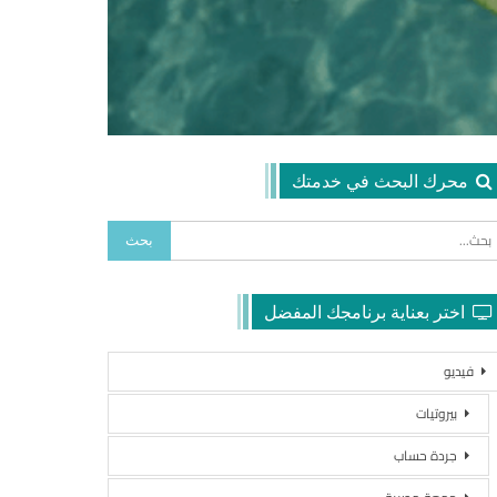
محرك البحث في خدمتك
اختر بعناية برنامجك المفضل
فيديو
بيروتيات
جردة حساب