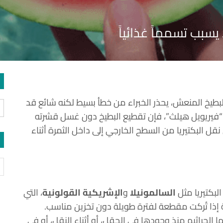
سبب تسمماً غذائياً
بطيخ المنعش، يحذر الخبراء من خطأ بسيط لكنه شائع قد
 “فيريويل هيلث”، فإن تقطيع البطيخ دون غسل قشرته
 نقل البكتيريا من السطح الخارجي إلى داخل الثمرة أثناء
لبكتيريا مثل
السالمونيلا
و
الإشريكية القولونية
، التي
ة إذا تُركت مقطعة لفترة طويلة دون تخزين مناسب.
 الجراثيم منذ وجودها في الحقل، أو أثناء النقل، أو في