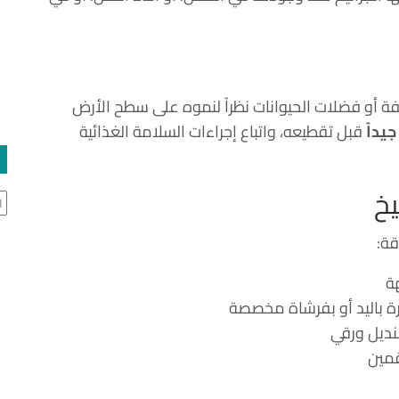
ظيفة أو فضلات الحيوانات نظراً لنموه على سطح الأرض
يداً
قبل تقطيعه، واتباع إجراءات السلامة الغذائية
يخ
ال
قة:
ة
رة باليد أو بفرشاة مخصصة
نديل ورقي
مين