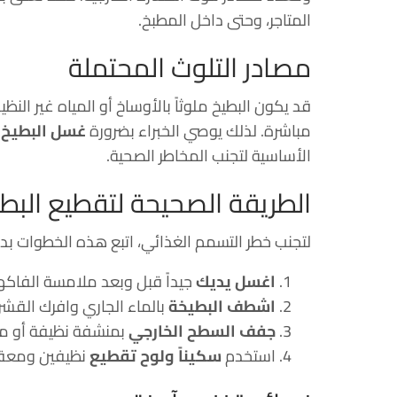
المتاجر، وحتى داخل المطبخ.
مصادر التلوث المحتملة
قد يكون البطيخ ملوثاً بالأوساخ أو المياه غير الن
مباشرة. لذلك يوصي الخبراء بضرورة
غسل البطيخ ج
الأساسية لتجنب المخاطر الصحية.
الطريقة الصحيحة لتقطيع البط
لتجنب خطر التسمم الغذائي، اتبع هذه الخطوات بد
اغسل يديك
جيداً قبل وبعد ملامسة الفاكه
اشطف البطيخة
بالماء الجاري وافرك القش
جفف السطح الخارجي
بمنشفة نظيفة أو م
استخدم
سكيناً ولوح تقطيع
نظيفين ومعق