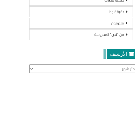
جمعة مصرية
دقيقة جداً
ملهمون
من “نص” المحروسة
الأرشيف
أرشيف