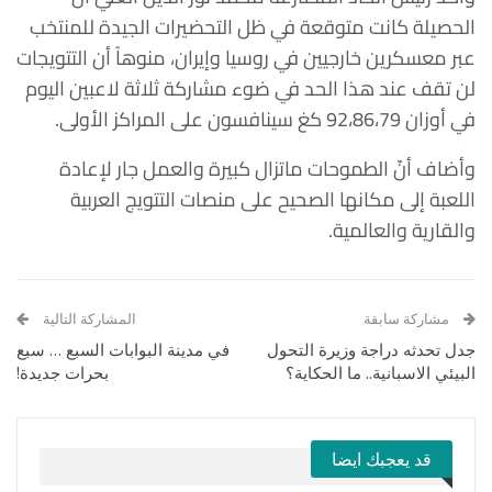
الحصيلة كانت متوقعة في ظل التحضيرات الجيدة للمنتخب
عبر معسكرين خارجيين في روسيا وإيران، منوهاً أن التتويجات
لن تقف عند هذا الحد في ضوء مشاركة ثلاثة لاعبين اليوم
في أوزان 92،86،79 كغ سينافسون على المراكز الأولى.
وأضاف أنّ الطموحات ماتزال كبيرة والعمل جار لإعادة
اللعبة إلى مكانها الصحيح على منصات التتويج العربية
والقارية والعالمية.
مشاركة سابقة
المشاركة التالية
جدل تحدثه دراجة وزيرة التحول
في مدينة البوابات السبع … سبع
البيئي الاسبانية.. ما الحكاية؟
بحرات جديدة!
قد يعجبك ايضا