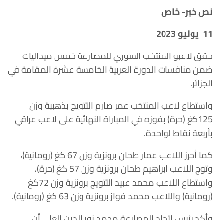
نص خبر- خاص
11
يوليو 2023
حقق لاعبو المنتخب السوري للمصارعة خمس ميداليات
ضمن منافسات الدورة العربية الخامسة عشرة المقامة في
الجزائر.
واستطاع لاعب المنتخب عمر صارم التتويج بذهبية وزن
125كغ (حرة) بفوزه في المباراة النهائية على لاعب عراقي
بأربعة نقاط لواحدة.
كما أحرز اللاعب عمار طحان برونزية وزن 67 كغ (رومانية)،
وتوج اللاعب ابراهيم طحان برونزية وزن 57 كغ (حرة)،
واستطاع اللاعب محمد عبيد التتويج برونزية وزن 72كغ
(رومانية) واللاعب محمد فواز برونزية وزن 63 كغ (رومانية).
وأكد رئيس اتحاد المصارعة محمد نور الدين العلي أن