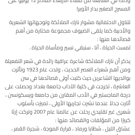
وذلك في السابعة من مساء الأربعاء القادم 12 يوليو على
المسرح الصغير بدار الأوبرا
تتناول الاحتفالية مشوار نازك الملائكة وتوجهاتها الشعرية
والأدبية كما يلقى الضيوف مجموعة مختارة من أهم
قصائدها منها :
لمست الحياة ، أنا ، سنبقي نسير ومأساة الحياة .
يذكر أن نازك الملائكة شاعرة عراقية رائدة في شعر التفعيلة
ومن أهم شعراء العصر الحديث ، ولدت عام 1923 وتأثرت
بوالديها الشاعرين حيث كتبت أولى قصائدها في سن
العاشرة ، تخرجت فى كلية الآداب جامعة بغداد وحصلت على
درجة الماجستير في الأدب المقارن من جامعة ويسكونسن ،
أثارت جدلاً عندما نشرت تجاربها الأولى ، تميزت بأسلوب
شعرى غير تقليدي رحلت عن عالمنا عام 2007 وتركت إرثا
كبيرًا من المؤلفات والقصائد منها :
عشاق الليل ، شظايا ورماد ، قرارة الموجة ، شجرة القمر ،