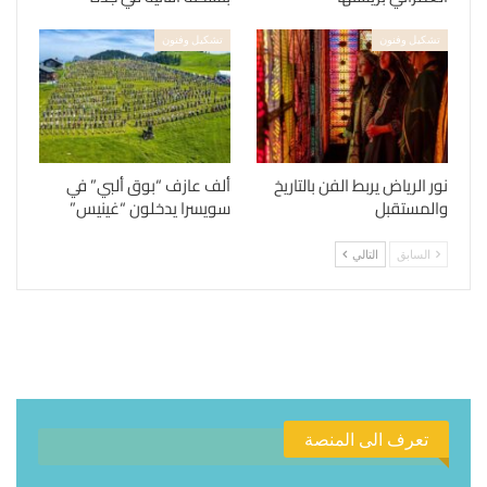
تشكيل وفنون
تشكيل وفنون
نور الرياض يربط الفن بالتاريخ
ألف عازف “بوق ألبي” في
والمستقبل
سويسرا يدخلون “غينيس”
السابق
التالي
تعرف الى المنصة