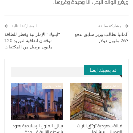
ويغير ألوانه البحر ، أنا وحيدة وغيرها .
مشاركة سابقة
المشاركة التالية
ألمانيا تطالب وزير سابق بدفع
“اينوك” الإماراتية وقطر للطاقة
267 مليون دولار
توقعان اتفاقية لتوريد 120
مليون برميل من المكثفات
قد يعجبك ايضا
تشكيل وفنون
تشكيل وفنون
فنانة سعودية توثق التراث
بينالي الفنون الإسلامية يعود
العمراني بريشتها
بنسخته الثانية في جدة