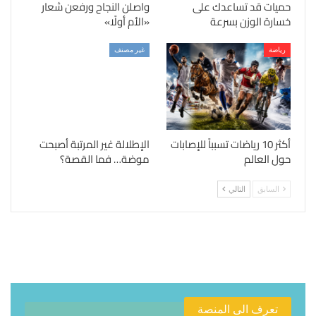
حميات قد تساعدك على
واصلن النجاح ورفعن شعار
خسارة الوزن بسرعة
«الأم أولًا»
رياضة
غير مصنف
أكثر 10 رياضات تسبباً للإصابات
الإطلالة غير المرتبة أصبحت
حول العالم
موضة… فما القصة؟
السابق
التالي
تعرف الى المنصة