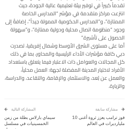
تقدماً كبيراً في توفير بيئة تعليمية عالية الجودة، حيث
انتزعت مراكز متقدمة في مؤشر “المدارس الخاصة
الممتازة”، و”المدارس الحكومية الممولة جيداً”، إضافةً إلى
وجود “منظومة اتصال محلية ودولية ممتازة”، و”سهولة
الحصول على تأشيرة.”
أما على مستوى الشرق الأوسط وشمال إفريقيا، تصدرت
دبي كافة مؤشرات الأداء الرئيسية والمحاور، بما في ذلك
كل المجالات والعوامل ذات الاعتبار فيما يتعلق باستعداد
الأفراد لاختيار المدينة المفضلة لجهة: العمل محلياً،
والعمل عن بُعد، والاستثمار، والإقامة، والتقاعد، والدراسة،
والزيارة.
مشاركة سابقة
المشاركة التالية
فوز ترامب يعزز ثروة أغنى 10
سيماي بارلاس بطلة من زمن
مليارديرات في العالم
الخمسينيات في مسلسل