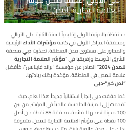
دبي الأولى إقليمياً ضمن مؤشر
العلامة التجارية للمدن
محتفظة بالمرتبة الأولى إقليمياً للسنة الثانية على التوالي
ومحققةً المراكز الأولى في كافة
مؤشرات الأداء
الرئيسية
والمحاور على مستوى مدن المنطقة، تصدّرت
دبي
منطقة
الشرق الأوسط وإفريقيا في “
مؤشر العلامة التجارية
للمدن 2024
” الصادر عن مؤسسة “براند فاينانس”، كأفضل
علامة للمدن في المنطقة، مؤكدة بذلك ريادتها.
“نص خبر”-دبي
كما حققت دبي إنجازاً استثنائياً جديداً هذا العام، حيث
تقدمت إلى المرتبة الخامسة عالمياً في المؤشر من بين
100 مدينة تضمها القائمة، محققة 86 نقطة من أصل
100 نقطة على مؤشر العلامة التجارية للمدن، متفوقة
بذلك على مدن عالمية بارزة، مثل: سنغافورة، ولوس