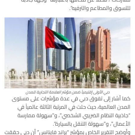
للتسوق والمطاعم والترفيه”.
دبي الأولى إقليمياً ضمن مؤشر العلامة التجارية للمدن
كما أشار إلى تفوق دبي في عدة مؤشرات على مستوى
المدن العالمية، حيث حلت في المرتبة الثالثة عالمياً في
“جاذبية النظام الضريبي الشخصي”، و”سهولة ممارسة
الأعمال”، و”سهولة التنقل بالسيارة”.
وأوضح التقرير الخاص بمؤشر “براند فاينانس” أن دبي حققت