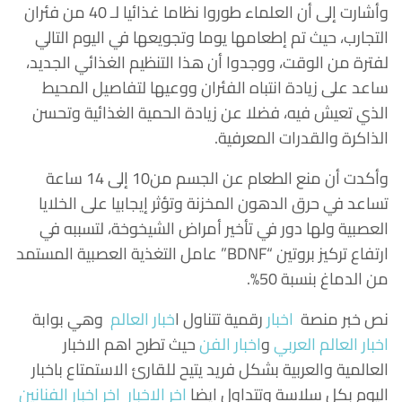
وأشارت إلى أن العلماء طوروا نظاما غذائيا لـ 40 من فئران
التجارب، حيث تم إطعامها يوما وتجويعها في اليوم التالي
لفترة من الوقت، ووجدوا أن هذا التنظيم الغذائي الجديد،
ساعد على زيادة انتباه الفئران ووعيها لتفاصيل المحيط
الذي تعيش فيه، فضلا عن زيادة الحمية الغذائية وتحسن
الذاكرة والقدرات المعرفية.
وأكدت أن منع الطعام عن الجسم من10 إلى 14 ساعة
تساعد في حرق الدهون المخزنة وتؤثر إيجابيا على الخلايا
العصبية ولها دور في تأخير أمراض الشيخوخة، لتسببه في
ارتفاع تركيز بروتين “BDNF” عامل التغذية العصبية المستمد
من الدماغ بنسبة 50%.
نص خبر منصة
اخبار
رقمية تتناول
ا
خبار العالم
وهي بوابة
اخبار العالم العربي
و
اخبار الفن
حيث تطرح اهم الاخبار
العالمية والعربية بشكل فريد يتيح للقارئ الاستمتاع باخبار
اليوم بكل سلاسة وتتداول ايضا
اخر الاخبار
اخر اخبار الفنانين