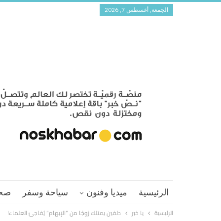
الجمعة, أغسطس 7, 2026
الرئيسية
ميديا وفنون
سياحة وسفر
صح
الرئيسية
يا خبر
دلفين يمتلك زوجًا من “الإبهام” يُفاجئ العلماء!