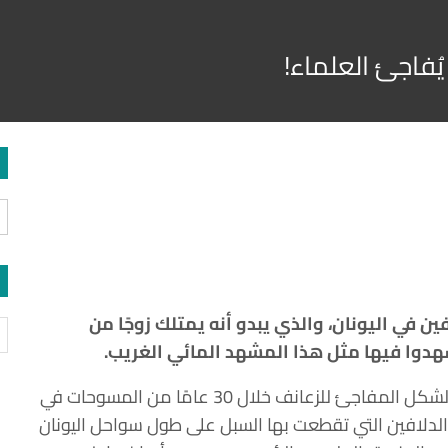
يُفاجئ العلماء!
 في اليونان، والذي يبدو أنه يمتلك زوجًا من
 شهدوا فيها مثل هذا المشهد المائي الغريب.
“كانت هذه هي المرة الأولى التي نرى فيها هذا الشكل المفاجئ للزعانف خلال 30 عامًا من المسوحات في
ل الدلافين التي تقطعت بها السبل على طول سواحل اليونان