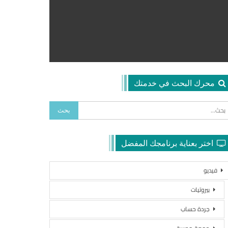
محرك البحث في خدمتك
اختر بعناية برنامجك المفضل
فيديو
بيروتيات
جردة حساب