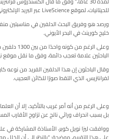
لمدة 30 عامًا،” وفق ما قال ألكسندروس فر
للحيتانيات، لموقع LiveScience عبر البريد الإلكتروني.
ورصد هو وفريق البحث الدلفين في مناسبتين منفص
خليج كورينث في البحر الأيوني.
وعلى الرغم م
الباحثين علامة تعجب دائمة، وفق ما نقل موقع ن
وقال الباحثون إن هذا الدلفين الفريد من نوعه كان
لفرانتزيس، الذي التقط صورًا للكائن العجيب.
وعلى الرغم من أنه أمر غريب بالتأكيد، إلا أن العل
بل بسبب انحراف وراثي ناتج عن تزاوج الأقارب المس
ووافقت ليزا نويل كوبر، الأستاذة المشاركة في عل
على هذا التقييم، موضحة: “بالنظر إلى أن الخلل 