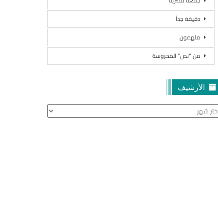
جمعة مصرية
دقيقة جداً
ملهمون
من “نص” المحروسة
الأرشيف
أرشيف