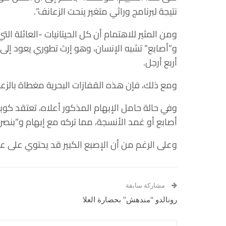
نتيجة لبرنامج وراثي متغير ينحت الزعانف”.
ومن المثير للاهتمام أن كل الحيتانيات -العائلة الت
و”أصابع” تشبه الإنسان، وهو إرث تطوري يعود إلى
أربع أرجل.
ومع ذلك، فإن هذه القفازات البحرية مغطاة بالزعا
وفي حالة حامل الإبهام المذكور أعلاه، تعتقد كوبر 
أصابع أو غمد الأنسجة، مما تركه مع إبهام و”بنصر
وعلى الرغم من أن الإصبع الكبير قد يحتوي على عظمة
مشاركة سابقة
رونالدو “مندهش” بحضارة العلا