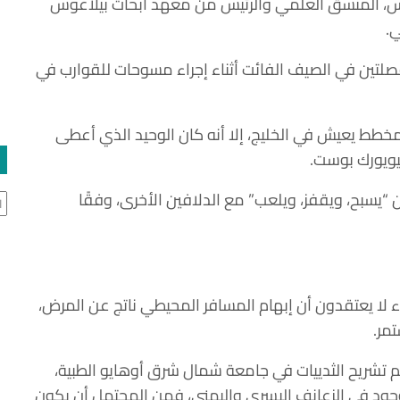
انتزيس، المنسق العلمي والرئيس من معهد أبحاث بيلاغوس
لتين في الصيف الفائت أثناء إجراء مسوحات للقوارب في
ن كونه واحدًا من بين 1300 دلفين مخطط يعيش في الخليج، إلا أنه كان الوحيد الذي أعطى
يويورك بوست.
 “يسبح، ويقفز، ويلعب” مع الدلافين الأخرى، وفقًا
ال
ماء لا يعتقدون أن إبهام المسافر المحيطي ناتج عن المرض،
تمر.
م تشريح الثدييات في جامعة شمال شرق أوهايو الطبية،
موجود في الزعانف اليسرى واليمنى، فمن المحتمل أن يكون