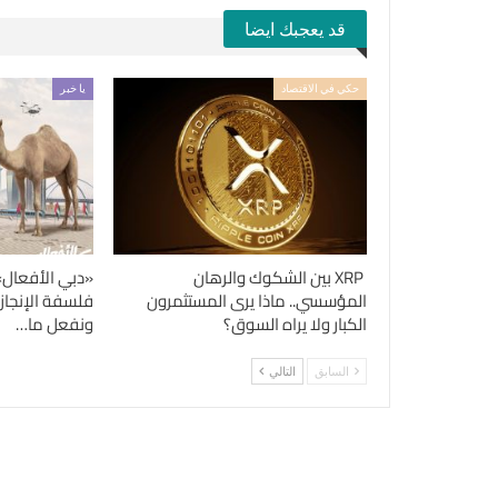
قد يعجبك ايضا
حكي في الاقتصاد
يا خبر
XRP بين الشكوك والرهان
«دبي الأفعال»
المؤسسي.. ماذا يرى المستثمرون
فلسفة الإنجاز
الكبار ولا يراه السوق؟
ونفعل ما…
السابق
التالي