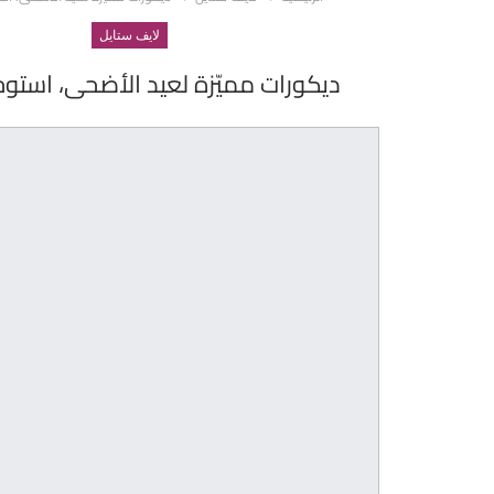
لايف ستايل
ديكورات مميّزة لعيد الأضحى، استو