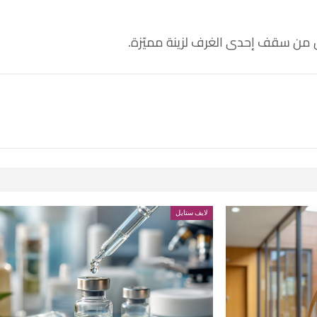
 من سقف إحدى الغرف لزينة مميّزة.
لايف ستايل