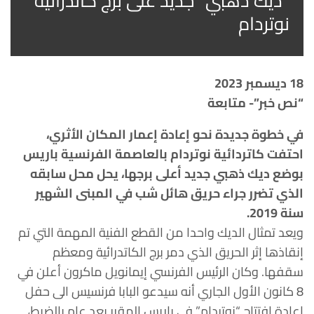
“ديك ذهبي” جديد على برج كاتدرائية
نوتردام
18 ديسمبر 2023
“نص خبر”- متابعة
في خطوة جديدة نحو إعادة إعمار المكان الأثري،
احتفت كاتردائية نوتردام بالعاصمة الفرنسية باريس
بوضع ديك ذهبي جديد أعلى برجها، يحل محل سابقه
الذي تضرر جراء حريق هائل شب في المبنى الشهير
سنة 2019.
ويعد تمثال الديك واحدا من القطع الفنية المهمة التي تم
إنقاذها إثر الحريق الذي دمر برج الكاتدرائية ومعظم
سقفها. وكان الرئيس الفرنسي إيمانويل ماكرون أعلن في
8 كانون الأول الجاري أنه سيدعو البابا فرنسيس الى حفل
إعادة افتتاح “نوتردام” في باريس المقرر بعد عام بالضبط،