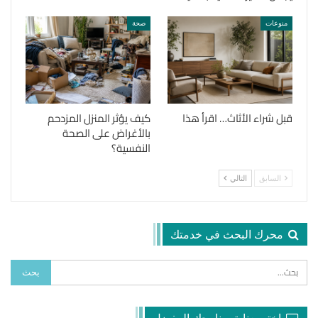
منوعات
صحة
قبل شراء الأثاث… اقرأ هذا
كيف يؤثر المنزل المزدحم
بالأغراض على الصحة
النفسية؟
السابق
التالي
محرك البحث في خدمتك
اختر بعناية برنامجك المفضل