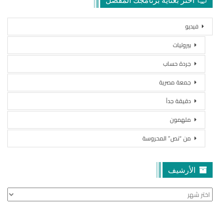
فيديو
بيروتيات
جردة حساب
جمعة مصرية
دقيقة جداً
ملهمون
من “نص” المحروسة
الأرشيف
الأرشيف