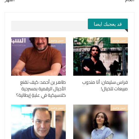
قد يعجبك ايضا
سين وجيم
سين وجيم
فراس سليمان: أنا مندوب
طاهر بن أحمد: كيف نقنع
مبيعات للخيال!
الأجيال الرقمية بمسرحية
كلاسيكية في علبةٍ إيطالية؟
سين وجيم
سين وجيم