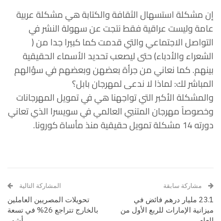
إن مشكلة استسهال الثقافة والكتابة هي مشكلة عربية
عامة وليست عراقية فقط نتجت عن سهولة النشر في
التواصل الاجتماعي والتي قدمت كما كبيرا جدا من (
الشعراء والأدباء) حتى ليصعب تحديد الأسماء الحقيقية
بينهم. كما نعاني من جرأة بعضهن وبعضهم في سؤالهم
المباشر لك: لماذا لا ندعى لمهرجان بابل؟
والمشكلة الأكبر التي تواجهنا هي في تمويل المهرجانات
وخصوصاً مهرجان المتنبي العالمي في سويسرا الذي تعاني
دورته 14 مشكلة تمويل حقيقية منذ مأساة كورونا.
مشاركة سابقة
المشاركة التالية
23.1 مليار درهم فائض في
تحويلات المصريين العاملين
ميزانية الإمارات للربع الأول من
بالخارج تتراجع 26% في تسعة
العام
أشهر