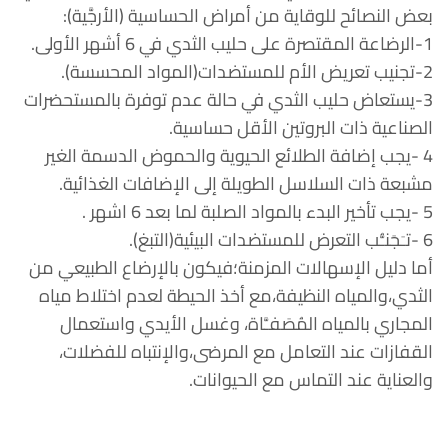
بعض النصائح للوقاية من أمراض الحساسية (الأرجَّية):
1-الرضاعة المقتصرة على حليب الثدي في 6 أشهر الأولى.
2-تجنيب تعريض الأم للمستضدات(المواد المحسسة).
3-يستعاض حليب الثدي في حالة عدم توفرة بالمستحضرات
الصناعية ذات البروتين الأقل حساسية.
4 -يجب إضافة الطلائع الحيوية والحموض الدسمة الغير
مشبعة ذات السلاسل الطويلة إلى الإضافات الغذائية.
5 -يجب تأخير البدء بالمواد الصلبة لما بعد 6 اشهر .
6 -تـَجَنـُّب التعرض للمستضدات البيئية(التبغ).
أما دليل الإسهالات المزمنة؛فيكون بالإرضاع الطبيعي من
الثدي،والمياه النظيفة،مع أخذ الحيطة لعدم اختلاط مياه
المجاري بالمياه المُصَفـَّاة، وغسل الأيدي واستعمال
القفازات عند التعامل مع المرضى،والإنتباه للفضلات،
والعناية عند التماس مع الحيوانات.