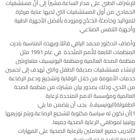
للإشراف الطبي على مدار الساعة،مشيراً إلى أنَّ مستشفيات
الحمادي من أول المستشفيات التي لديها عناية مركزة
للمواليد وخاصـَّةً الخـُدَّج،ومزودة بأفضل الأجهزة الطبية
وأجهزة التنفس الصناعي.
وأضاف الدكتور محمد اليافي قائلاً:وبهذه المناسبة بادرت
المنظمات التابعة للأُمم المتّحدةِ في عام 1991 مثل
منظمة الصحة العالمية ومنظمة اليونيسيف متعاونتين
لإنشاء مستشفيات صديقة الطفل والتي تَهدف إلى تحسين
خدماتِ الأمومةِ من خلال الوقاية وتشجيع ودعم الرضاعة
من الثدي، وذلك بصدور بيان مشترك من منظمة الصحة
العالمية ومؤسسة الامم المتحدة لرعاية
الطفولة(اليونيسيف)، يجب أن يتضمن ما يلي:
1)أن تكون له سياسة مكتوبة لتشجيع الرضاعة،ويتم توزيعها
روتينيا لموظفي الرعاية الصحية جميعا.
2)تدريب جميع العاملين بالرعاية الصحية على المهارات
اللازمة لتنفيذ هذه السياسة.