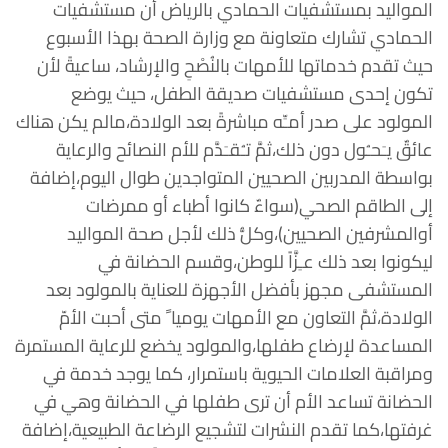
المواليد بمستشفيات الحمادي بالرياض أن مستشفيات
الحمادي تشارك متعاونة مع وزارة الصحة بهذا الأسبوع
حيث تقدم خدماتها للأمهات بالنُصْحِ والإرشاد، ساعيةً لأن
تكون إحدى مستشفيات صديقة الطفل، حيث يوضع
المولود على صدر أمـِّه مباشرةً بعد الولادة،مالم يكن هناك
عائقٌ يـَحـُول دون ذلك،ثمَّ تـُقـَدَّم للأم النصائح والرعاية
بواسطة المدربين الصحيين المتواجدين طوال اليوم،إضافة
إلى الطاقم الصحي(سواءٌ كانوا أطباء أو ممرضات
أوالمشرفين الصحيين)،وكلُّ ذلك لأجل صحة المواليد
ليكونوا بعد ذلك عـِزَّاً للوطن،وقسم الحضانة في
المستشفى مجهز بأفضل الأجهزة للعناية بالمولود بعد
الولادة،ثمَّ التعاون مع الأمهات يوميا ً متى أحبت الأمّ
المساعدة لإرضاع طفلها،والمولود يخضع للرعاية المستمرة
ومراقبة العلامات الحيوية باستمرار، كما يوجد خدمة في
الحضانة تساعد الأم أن ترى طفلها في الحضانة وهي في
غرفتها،كما تقدم النشرات لتشجيع الرضاعة الطبيعية،إضافة