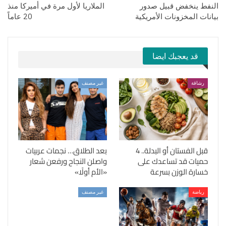
النفط ينخفض قبيل صدور
الملاريا لأول مرة في أميركا منذ
بيانات المخزونات الأمريكية
20 عاماً
قد يعجبك ايضا
رشاقة
غير مصنف
قبل الفستان أو البدلة.. 4
بعد الطلاق… نجمات عربيات
حميات قد تساعدك على
واصلن النجاح ورفعن شعار
خسارة الوزن بسرعة
«الأم أولًا»
رياضة
غير مصنف