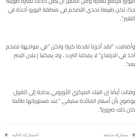
اليورو مرتفع للغاية ومن المقرر أن يظل كذلك لفترة طويلة
جدًا، لكن طبيعة تحدي التضخم في منطقة اليورو آخذة في
التغير “.
وأضافت: “لقد أحرزنا تقدمًا كبيرًا ولكن “في مواجهة تضخم
آخذ في الارتفاع” لا يمكننا التردد ، ولا يمكننا إعلان النصر
بعد”.
وقالت أيضًا إن البنك المركزي الأوروبي بحاجة إلى القول
بوضوح بأن أسعار الفائدة ستبقى “عند مستوياتها طالما
كان ذلك ضروريًا”.
مشاركة سابقة
المشاركة التالية