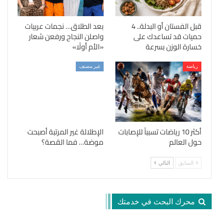
قبل الفستان أو البدلة.. 4
بعد الطلاق… نجمات عربيات
حميات قد تساعدك على
واصلن النجاح ورفعن شعار
خسارة الوزن بسرعة
«الأم أولًا»
رياضة
غير مصنف
أكثر 10 رياضات تسبباً للإصابات
الإطلالة غير المرتبة أصبحت
حول العالم
موضة… فما القصة؟
السابق
التالي
محرك البحث في خدمتك