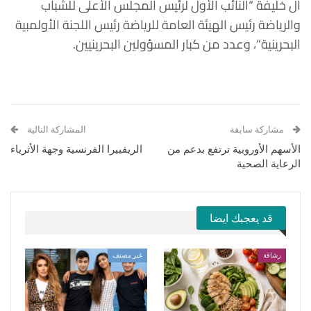
آل
خليفة
“
النائب
الأول
لرئيس
المجلس
الأعلى
للشباب
والرياضة
رئيس
الهيئة
العامة
للرياضة
رئيس اللجنة
الأولمبية
البحرينية
“
،
وعدد
من
كبار
المسؤولين
البحرينيين
.
مشاركة سابقة
المشاركة التالية
الأسهم الأوروبية ترتفع بدعم من
الريفييرا الفرنسية وجهة الأثرياء
الرعاية الصحية
قد يعجبك ايضا
رشاقة
غير مصنف