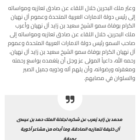
وعبّر
ملك
البحرين
خلال
اللقاء
عن
صادق
تعازيه
ومواساته
إلى
رئيس
دولة
الامارات
العربية
المتحدة
وعموم
آل
نهيان
الكرام
بوفاة
سمو
الشيخ
سعيد
بن
زايد
آل نهيان
وأعرب
ملك
البحرين،
خلال
اللقاء
عن
صادق
تعازيه
ومواساته
إلى
صاحب
السمو
رئيس
دولة
الامارات
العربية
المتحدة
وعموم
آل
نهيان
الكرام
بوفاة
سمو
الشيخ سعيد
بن
زايد
آل
نهيان،
رحمه
الله،
داعياً
المولى
عز
وجل
أن
يتغمده
بواسع
رحمته
ومغفرته
ورضوانه،
وأن
يلهم
آله
وذويه
جميل
الصبر
والسلوان
في
مصابهم
.
محمد
بن
زايد
يُعرب
عن
شكره
لجلالة
الملك
حمد
بن
عيسى
آل
خليفة
لتعازيه
الصادقة،
وما
أبداه
من
مشاعر
أخوية
عميقة