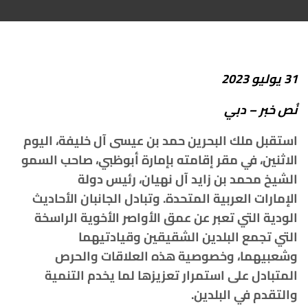
31
يوليو
2023
نُص
خبر
–
دبي
استقبل
ملك
البحرين
حمد
بن
عيسى
آل
خليفة،
اليوم
الاثنين،
في
مقر
إقامته
بإمارة
أبوظبي،
صاحب
السمو
الشيخ
محمد
بن
زايد
آل
نهيان،
رئيس
دولة
الإمارات
العربية
المتحدة
.
وتبادل
الجانبان
الأحاديث
الودية
التي
تعبر
عن
عمق
الأواصر
الأخوية
الراسخة
التي
تجمع
البلدين
الشقيقين
وقيادتيهما
وشعبيهما،
وخصوصية
هذه
العلاقات
والحرص
المتبادل
على
استمرار
تعزيزها
لما
يخدم
التنمية
والتقدم
في
البلدين
.