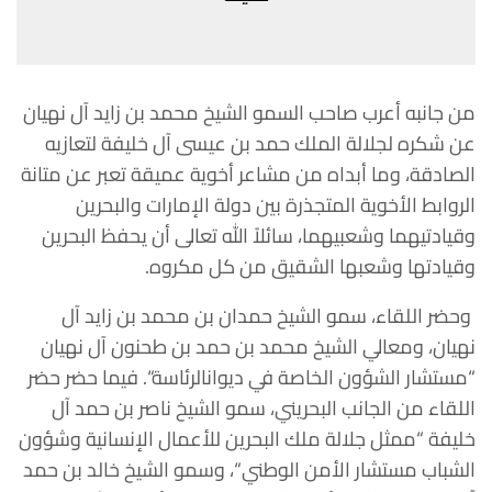
من
جانبه
أعرب
صاحب
السمو
الشيخ
محمد
بن
زايد
آل
نهيان
عن
شكره
لجلالة
الملك
حمد
بن
عيسى
آل
خليفة
لتعازيه
الصادقة،
وما
أبداه
من
مشاعر
أخوية عميقة
تعبر
عن
متانة
الروابط
الأخوية
المتجذرة
بين
دولة
الإمارات
والبحرين
وقيادتيهما
وشعبيهما،
سائلاً
الله
تعالى
أن
يحفظ
البحرين
وقيادتها
وشعبها
الشقيق من
كل
مكروه
.
وحضر
اللقاء،
سمو
الشيخ
حمدان
بن
محمد
بن
زايد
آل
نهيان،
ومعالي
الشيخ
محمد
بن
حمد
بن
طحنون
آل
نهيان
“
مستشار
الشؤون
الخاصة
في
ديوان
الرئاسة
“.
فيما
حضر
حضر
اللقاء
من
الجانب
البحريني،
سمو
الشيخ
ناصر
بن
حمد
آل
خليفة
“
ممثل
جلالة
ملك
البحرين
للأعمال
الإنسانية
وشؤون
الشباب
مستشار
الأمن
الوطني
“
،
وسمو
الشيخ
خالد
بن
حمد