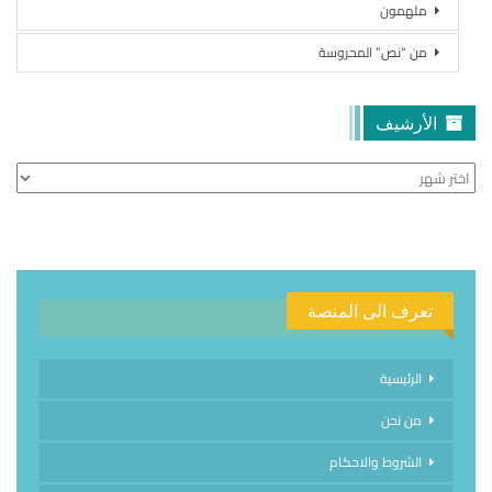
ملهمون
من “نص” المحروسة
الأرشيف
الأرشيف
تعرف الى المنصة
الرئيسية
من نحن
الشروط والاحكام