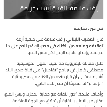
راغب علامة: القبلة ليست جريمة
نص خبر ـ متابعة
قال
المطرب اللبناني راغب علامة
على خلفية أزمة
توقيفه ومنعه من الغناء في مصر
، إنه
غير نادم
على ما
بدر منه، وإنه لو عاد به الزمن لكرر نفس الأمر.
خلال مقابلة تليفزيونية مع نقيب المهن الموسيقية
مصطفى كامل في برنامج “تفاصيل” على قناة صدى البلد،
أشار علامة إلى أن قرار منعه من الغناء في مصر بمثابة
“الإعدام” له، مضيفًا أن مصر بلده الثاني.
وأضاف علامة: “دور النقابة هو حماية المطرب وليس المنع،
وكان من الأولى بالنقابة أن تحقق مع الجهة المنظمة