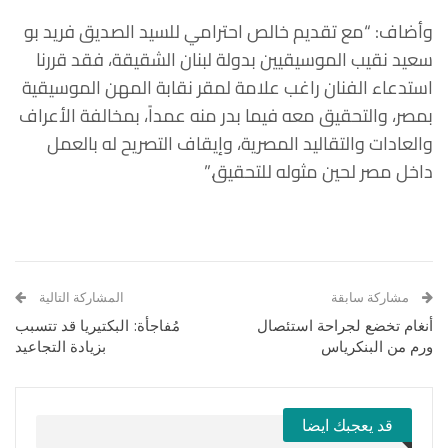
وأضاف: “مع تقديم خالص احترامي للسيد الصديق فريد بو
سعيد نقيب الموسيقيين بدولة لبنان الشقيقة، فقد قررنا
استدعاء الفنان راغب علامة لمقر نقابة المهن الموسيقية
بمصر، والتحقيق معه فيما بدر منه عمداً، بمخالفة الأعراف
والعادات والتقاليد المصرية، وإيقاف التصريح له بالعمل
داخل مصر لحين مثوله للتحقيق.”
مشاركة سابقة
المشاركة التالية
أنغام تخضع لجراحة استئصال
مُفاجأة: البكتيريا قد تتسبب
ورم من البنكرياس
بزيادة التجاعيد
قد يعجبك ايضا