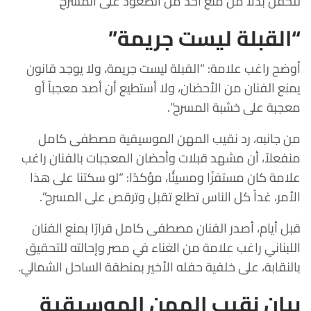
للحفل بدلاً من منع أحد من الصعود على المسرح.”
“القبلة ليست جريمة”
أوضح راغب علامة: “القبلة ليست جريمة، ولا يوجد قانون
يمنع الفنان من الأحضان، ولا أستطيع أن أصد معجباً أو
معجبة على خشبة المسرح”.
من جانبه، رد نقيب المهن الموسيقية مصطفى كامل
منفعلاً، أن مشهد قبلات وأحضان المعجبات بالفنان راغب
علامة كان مستفزًا ومسيئًا، مؤكدًا: “لو سكتنا على هذا
الأمر، غداً كل الناس تطلع تقبل وترقص على المسرح”.
قبل أيام، أصدر الفنان مصطفى كامل قرارًا بمنع الفنان
اللبناني راغب علامة من الغناء في مصر وإحالته للتحقيق
بالنقابة، على خلفية حفله الأخير بمنطقة الساحل الشمالي.
بيان نقيب المهن الموسيقية