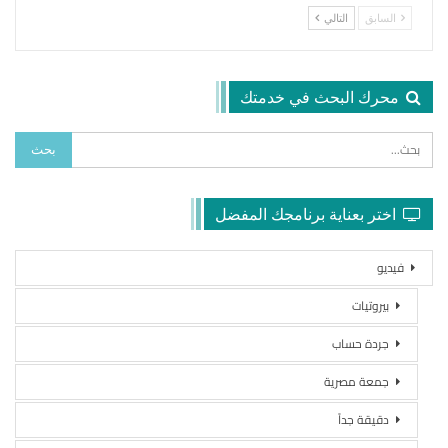
السابق
التالي
محرك البحث في خدمتك
اختر بعناية برنامجك المفضل
فيديو
بيروتيات
جردة حساب
جمعة مصرية
دقيقة جداً