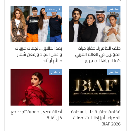
مشاهير
غير مصنف
خلف الكاميرا.. خفايا حياة
بعد الطلاق… نجمات عربيات
المؤثرين في العالم العربي
واصلن النجاح ورفعن شعار
كما لا يراها الجمهور
«الأم أولًا»
مشاهير
مشاهير
فخامة وجاذبية على السجادة
أصالة نصري نجومية تتجدد مع
الحمراء.. أبرز إطلالات نجمات
كل أغنية
BIAF 2026