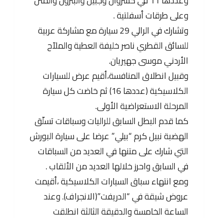
وعددها 11 في كسروان وجبيل والبترون والمتن
وعلى طرقات أسفلتية .
وتشارك في الرالي 29 سيارة مع مشاركة عربية
للسائق القطري ناصر خليفة العطية والملاّح
الأردني موسى جهيريان.
وقبيل انطلاق المنافسة،أقيم عرض للسيارات
الكلاسيكية (عددها 16) ثم خاضت كل سيارة
المرحلة الاستعراضية الأولى.
كما قدم البطل السابق للراليات وسباقات تسلّق
الهضبة نبيل كرم “بيلي” عرضا على سيارة البورش
التي شارك على متنها في العديد من السباقات
في السابق واحرز خلالها العديد من الألقاب .
ومع انتهاء سباق السيارات الكلاسيكية ،أقيمت
عروض شيقة في “الدريفت”(الانجراف). وعند
الساعة الخامسة والدقيقة الثالثة انطلقت